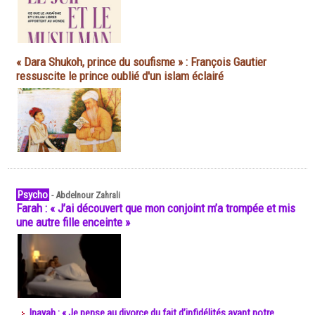
« Dara Shukoh, prince du soufisme » : François Gautier
ressuscite le prince oublié d'un islam éclairé
Psycho
-
Abdelnour Zahrali
Farah : « J’ai découvert que mon conjoint m’a trompée et mis
une autre fille enceinte »
Inayah : « Je pense au divorce du fait d’infidélités avant notre