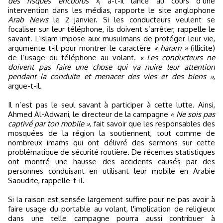
des risques encourus »
, a-t-il lancé au cours d’une
intervention dans les médias, rapporte le site anglophone
Arab News
le 2 janvier. Si les conducteurs veulent se
focaliser sur leur téléphone, ils doivent s’arrêter, rappelle le
savant. L’islam impose aux musulmans de protéger leur vie,
argumente t-il pour montrer le caractère
« haram »
(illicite)
de l’usage du téléphone au volant.
« Les conducteurs ne
doivent pas faire une chose qui va nuire leur attention
pendant la conduite et menacer des vies et des biens »
,
argue-t-il.
Il n’est pas le seul savant à participer à cette lutte. Ainsi,
Ahmed Al-Adwani, le directeur de la campagne
« Ne sois pas
captivé par ton mobile »
, fait savoir que les responsables des
mosquées de la région la soutiennent, tout comme de
nombreux imams qui ont délivré des sermons sur cette
problématique de sécurité routière. De récentes statistiques
ont montré une hausse des accidents causés par des
personnes conduisant en utilisant leur mobile en Arabie
Saoudite, rappelle-t-il.
Si la raison est sensée largement suffire pour ne pas avoir à
faire usage du portable au volant, l'implication de religieux
dans une telle campagne pourra aussi contribuer à