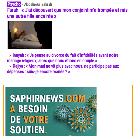
Psycho
-
Abdelnour Zahrali
Farah : « J’ai découvert que mon conjoint m’a trompée et mis
une autre fille enceinte »
Inayah : « Je pense au divorce du fait d’infidélités avant notre
mariage religieux, alors que nous étions en couple »
Rajiya : « Mon mari ne vit plus avec nous, ne participe pas aux
dépenses : suis-je encore mariée ? »