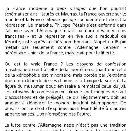
La France moderne a deux visages que l’on pourrait
schématiser ainsi : Jaurès et Maurras, la France ouverte sur le
monde et la France frileuse qui fige son identité et choisit la
répression. Le maréchal Philippe Pétain s’est enfermé dans
l’alliance avec l’Allemagne nazie au nom des « valeurs
françaises » et la répression en rive sud a redoublé de
férocité, juste après la Libération. Pourtant l’appel du 18 juin
n’était pas seulement contre l’Allemagne, l’ennemi «
héréditaire » hier de la France, mais était pour la liberté.
Où est la vraie France ? Les citoyens de confession
musulmane croient à celle de la liberté, en sachant que celle
de la xénophobie est minoritaire, mais portée par l’extrême
droite qui déborde de ses champs et intoxique la société. La
figure du musulman bouc émissaire a remplacé celle du juif.
Les citoyens de confession musulmane sont choqués de tant
d’accusations et de préjugés, ce qui, légitimement, doit les
amener à dénoncer le moindre incident islamophobe. De
plus, ils ont le droit d’exprimer aussi leur fidélité à d’autres
appartenances. L’un n’empêche pas l’autre.
La lutte contre l’Allemagne nazie n’était pas une tradition
nationale, mais était contre le nazisme, le racisme et