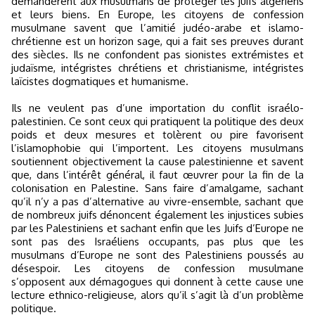
demandèrent aux musulmans de protéger les juifs algériens
et leurs biens. En Europe, les citoyens de confession
musulmane savent que l’amitié judéo-arabe et islamo-
chrétienne est un horizon sage, qui a fait ses preuves durant
des siècles. Ils ne confondent pas sionistes extrémistes et
judaïsme, intégristes chrétiens et christianisme, intégristes
laïcistes dogmatiques et humanisme.
Ils ne veulent pas d’une importation du conflit israélo-
palestinien. Ce sont ceux qui pratiquent la politique des deux
poids et deux mesures et tolèrent ou pire favorisent
l’islamophobie qui l’importent. Les citoyens musulmans
soutiennent objectivement la cause palestinienne et savent
que, dans l’intérêt général, il faut œuvrer pour la fin de la
colonisation en Palestine. Sans faire d’amalgame, sachant
qu’il n’y a pas d’alternative au vivre-ensemble, sachant que
de nombreux juifs dénoncent également les injustices subies
par les Palestiniens et sachant enfin que les Juifs d’Europe ne
sont pas des Israéliens occupants, pas plus que les
musulmans d’Europe ne sont des Palestiniens poussés au
désespoir. Les citoyens de confession musulmane
s’opposent aux démagogues qui donnent à cette cause une
lecture ethnico-religieuse, alors qu’il s’agit là d’un problème
politique.