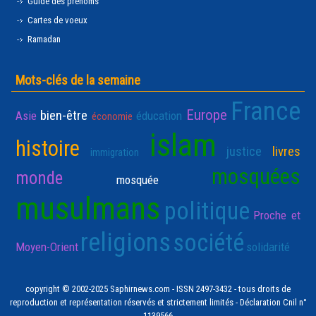
Guide des prénoms
Cartes de voeux
Ramadan
Mots-clés de la semaine
France
Europe
bien-être
Asie
éducation
économie
islam
histoire
justice
livres
immigration
mosquées
monde
mosquée
musulmans
politique
Proche et
religions
société
Moyen-Orient
solidarité
copyright © 2002-2025 Saphirnews.com - ISSN 2497-3432 - tous droits de
reproduction et représentation réservés et strictement limités - Déclaration Cnil n°
1139566