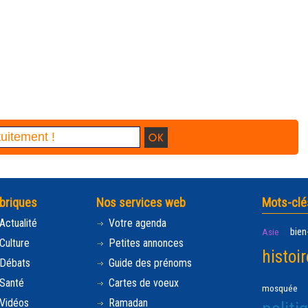
briques
Nos services web
Mots-clé
Actualité
Votre agenda
bien
Asie
Culture
Petites annonces
histoir
Débats
Guide des prénoms
Santé
Cartes de voeux
mosquée
Vidéos
Ramadan