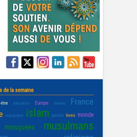
s de la semaine
France
Europe
-être
éducation
femmes
islam
e
monde
justice
livres
immigration
musulmans
mosquées