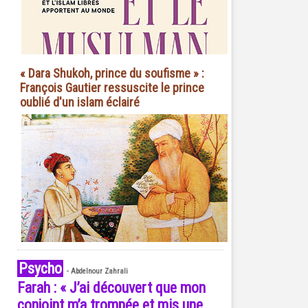
« Dara Shukoh, prince du soufisme » :
François Gautier ressuscite le prince
oublié d'un islam éclairé
Psycho
-
Abdelnour Zahrali
Farah : « J’ai découvert que mon
conjoint m’a trompée et mis une