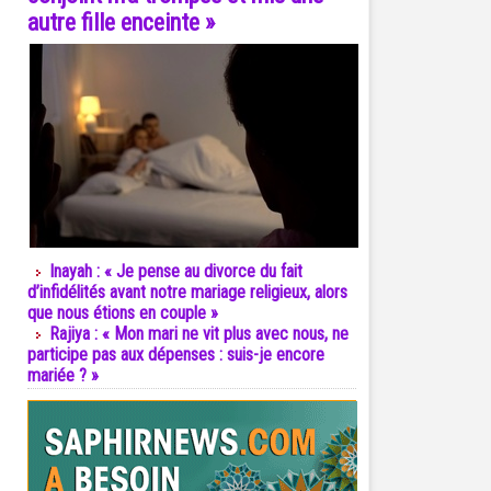
autre fille enceinte »
Inayah : « Je pense au divorce du fait
d’infidélités avant notre mariage religieux, alors
que nous étions en couple »
Rajiya : « Mon mari ne vit plus avec nous, ne
participe pas aux dépenses : suis-je encore
mariée ? »