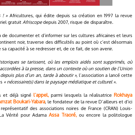
 ! »
Africultures, qui édite depuis sa création en 1997 la revue
riel gratuit
Afriscope
depuis 2007, risque de disparaître.
n de documenter et d’informer sur les cultures africaines et leurs
ntinent noir, traverse des difficultés au point où c’est désormais
e sa capacité à se redresser et, de ce fait, de son avenir.
toriques se tarissent, où les emplois aidés sont supprimés, où
 accordées à la presse, dans un contexte où un soutien de l’Union
depuis plus d’un an, tarde à aboutir »
, l’association a lancé cette
és
« nécessaire(s) dans le paysage médiatique et culturel »
.
l’appel,
Rokhaya
s et déjà signé
parmi lesquels la réalisatrice
Amzat Boukari-Yabara
, le fondateur de la revue D’ailleurs et d’ici
 représentatif des associations noires de France (CRAN) Louis-
Assa Traoré,
é La Vérité pour Adama
ou encore la politologue