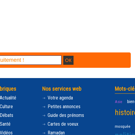
briques
Nos services web
Mots-clé
Actualité
Votre agenda
bien
Asie
Culture
Petites annonces
histoir
Débats
Guide des prénoms
Santé
Cartes de voeux
mosquée
Vidéos
Ramadan