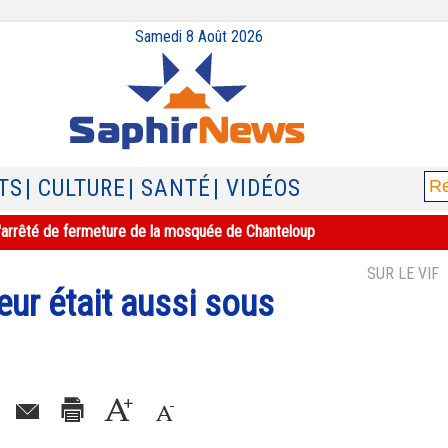
Samedi 8 Août 2026
TS
| CULTURE
| SANTÉ
| VIDÉOS
e l'arrêté de fermeture de la mosquée de Chanteloup
SUR LE VIF
œur était aussi sous