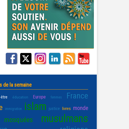
s de la semaine
France
Europe
-être
éducation
femmes
islam
e
monde
justice
livres
immigration
musulmans
mosquées