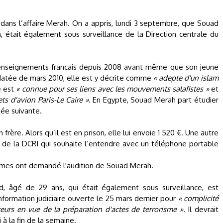
dans l’affaire Merah. On a appris, lundi 3 septembre, que Souad
tait également sous surveillance de la Direction centrale du
renseignements français depuis 2008 avant même que son jeune
 datée de mars 2010, elle est y décrite comme
« adepte d'un islam
e est
« connue pour ses liens avec les mouvements salafistes »
et
ets d'avion Paris-Le Caire »
. En Egypte, Souad Merah part étudier
ée suivante.
frère. Alors qu’il est en prison, elle lui envoie 1 520 €. Une autre
t de la DCRI qui souhaite l’entendre avec un téléphone portable
ctimes ont demandé l'audition de Souad Merah.
, âgé de 29 ans, qui était également sous surveillance, est
nformation judiciaire ouverte le 25 mars dernier pour
« complicité
teurs en vue de la préparation d'actes de terrorisme »
. Il devrait
i à la fin de la semaine.