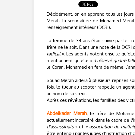
Décidément, on en apprend tous les jours 
Merah, la sœur aînée de Mohamed Merah, é
renseignement intérieur (DCRI).
La femme de 34 ans était suivie par les 
frère ne le soit. Dans une note de la DCRI
radical »
. Les agents notent ensuite qu’ell
mentionnent qu’elle
« a réservé quatre bill
le Coran. Mohamed en fera de même, l’ann
Souad Merah aidera à plusieurs reprises son 
fois, le tueur au scooter rappelle un agen
au nom de sa sœur.
Après ces révélations, les familles des vi
Abdelkader Merah
, le frère de Mohamed
actuellement incarcéré dans le cadre de l'i
d'assassinats
» et
« association de malfai
être entendu par les juges d'instruction d'ic