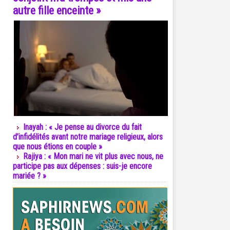
autre fille enceinte »
Inayah : « Je pense au divorce du fait
d’infidélités avant notre mariage religieux, alors
que nous étions en couple »
Rajiya : « Mon mari ne vit plus avec nous, ne
participe pas aux dépenses : suis-je encore
mariée ? »