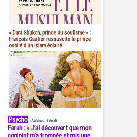
« Dara Shukoh, prince du soufisme » :
François Gautier ressuscite le prince
oublié d'un islam éclairé
Psycho
-
Abdelnour Zahrali
Farah : « J’ai découvert que mon
conjoint m’a trompée et mis une