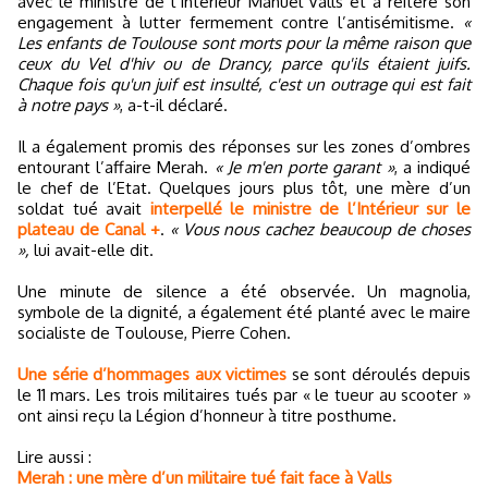
avec le ministre de l’Intérieur Manuel Valls et a réitéré son
engagement à lutter fermement contre l’antisémitisme.
«
Les enfants de Toulouse sont morts pour la même raison que
ceux du Vel d'hiv ou de Drancy, parce qu'ils étaient juifs.
Chaque fois qu'un juif est insulté, c'est un outrage qui est fait
à notre pays »
, a-t-il déclaré.
Il a également promis des réponses sur les zones d’ombres
entourant l’affaire Merah.
« Je m'en porte garant »
, a indiqué
le chef de l’Etat. Quelques jours plus tôt, une mère d’un
soldat tué avait
interpellé le ministre de l’Intérieur sur le
plateau de Canal +
.
« Vous nous cachez beaucoup de choses
»,
lui avait-elle dit.
Une minute de silence a été observée. Un magnolia,
symbole de la dignité, a également été planté avec le maire
socialiste de Toulouse, Pierre Cohen.
Une série d’hommages aux victimes
se sont déroulés depuis
le 11 mars. Les trois militaires tués par « le tueur au scooter »
ont ainsi reçu la Légion d’honneur à titre posthume.
Lire aussi :
Merah : une mère d’un militaire tué fait face à Valls