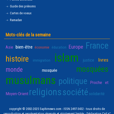
Guide des prénoms
Cartes de voeux
Ramadan
Mots-clés de la semaine
France
Europe
bien-être
Asie
économie
éducation
islam
histoire
livres
justice
immigration
mosquées
monde
mosquée
musulmans
politique
Proche et
religions
société
Moyen-Orient
solidarité
copyright © 2002-2025 Saphirnews.com - ISSN 2497-3432 - tous droits de
reproduction et représentation réservés et strictement limités - Déclaration Cnil n°