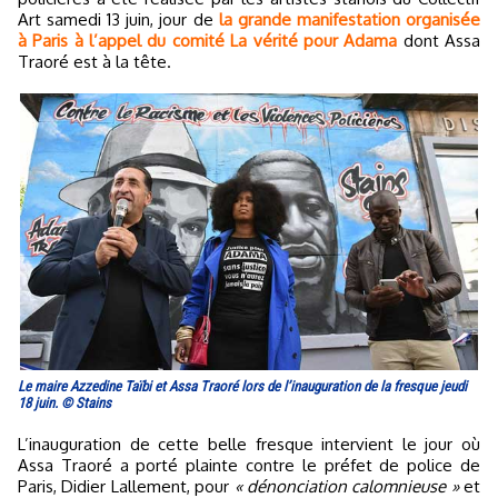
Art samedi 13 juin, jour de
la grande manifestation organisée
à Paris à l’appel du comité La vérité pour Adama
dont Assa
Traoré est à la tête.
Le maire Azzedine Taïbi et Assa Traoré lors de l’inauguration de la fresque jeudi
18 juin. © Stains
L’inauguration de cette belle fresque intervient le jour où
Assa Traoré a porté plainte contre le préfet de police de
Paris, Didier Lallement, pour
« dénonciation calomnieuse »
et