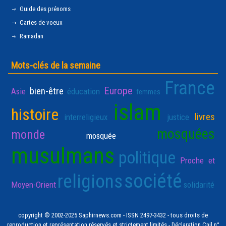
Guide des prénoms
Cartes de voeux
Ramadan
Mots-clés de la semaine
France
Europe
bien-être
Asie
éducation
femmes
islam
histoire
livres
interreligieux
justice
mosquées
monde
mosquée
musulmans
politique
Proche et
société
religions
Moyen-Orient
solidarité
copyright © 2002-2025 Saphirnews.com - ISSN 2497-3432 - tous droits de
reproduction et représentation réservés et strictement limités - Déclaration Cnil n°