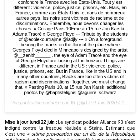
confondre la France avec les Etats-Unis. Tout y est
différent : violence, police, justice, prisons, etc. Mais, en
France, comme aux États-Unis, et dans de nombreux
autres pays, les noirs sont victimes de racisme et de
discriminations. Ensemble, nous devons changer les
choses. » Collage Paris 10Eme au 15 rue Jan Karski
Adama Traoré x George Floyd --- Tribute by the students
of @ecolekourtrajme @ladjly --- « On a foreground
bearing the marks on the floor of the place where
Georges Floyd died in Minneapolis designed by the artist
@__zenith______ , the eye of Adam Traoré and the eye
of George Floyd are looking at the horizon. Things are
different in France and in the US : violence, police,
justice, prisons, etc. But in France, like in the US and in
many other countries, Blacks are too often victims of
racism and discriminations. Together, we must change
that. » Pasting Paris 10, at 15 rue Jan Karski additional
photos by @baptistelignel @aguirre_schwarz
Une publication partagée par
JR
(@jr) le
9 Juin 2020 à 10 :37 PDT
Mise à jour lundi 22 juin :
Le syndicat policier Alliance 93 s’est
indigné contre la fresque réalisée à Stains. Estimant que
c’est une
« ultime provocation par un élu de la République
qui stigmatise les policiers »,
il a appelé à un rassemblement