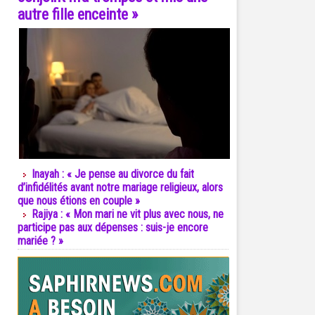
autre fille enceinte »
Inayah : « Je pense au divorce du fait
d’infidélités avant notre mariage religieux, alors
que nous étions en couple »
Rajiya : « Mon mari ne vit plus avec nous, ne
participe pas aux dépenses : suis-je encore
mariée ? »