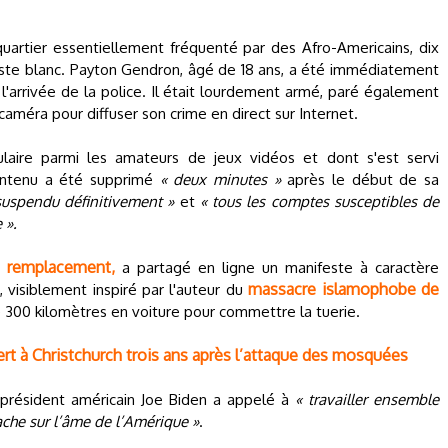
uartier essentiellement fréquenté par des Afro-Americains, dix
ste blanc. Payton Gendron, âgé de 18 ans, a été immédiatement
 l'arrivée de la police. Il était lourdement armé, paré également
caméra pour diffuser son crime en direct sur Internet.
ulaire parmi les amateurs de jeux vidéos et dont s'est servi
 contenu a été supprimé
« deux minutes »
après le début de sa
suspendu définitivement »
et
« tous les comptes susceptibles de
 ».
d remplacement,
a partagé en ligne un manifeste à caractère
massacre islamophobe de
visiblement inspiré par l'auteur du
e 300 kilomètres en voiture pour commettre la tuerie.
fert à Christchurch trois ans après l’attaque des mosquées
 président américain Joe Biden a appelé à
« travailler ensemble
che sur l’âme de l’Amérique »
.