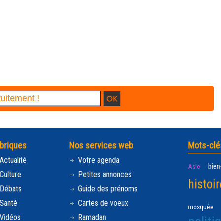
briques
Nos services web
Mots-clé
Actualité
Votre agenda
bien
Asie
Culture
Petites annonces
histoir
Débats
Guide des prénoms
Santé
Cartes de voeux
mosquée
Vidéos
Ramadan