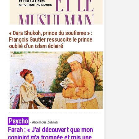
« Dara Shukoh, prince du soufisme » :
François Gautier ressuscite le prince
oublié d'un islam éclairé
Psycho
-
Abdelnour Zahrali
Farah : « J’ai découvert que mon
conjoint m’a trompée et mis une