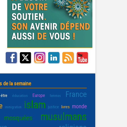
s de la semaine
France
Europe
-être
éducation
femmes
islam
e
monde
justice
livres
immigration
musulmans
mosquées