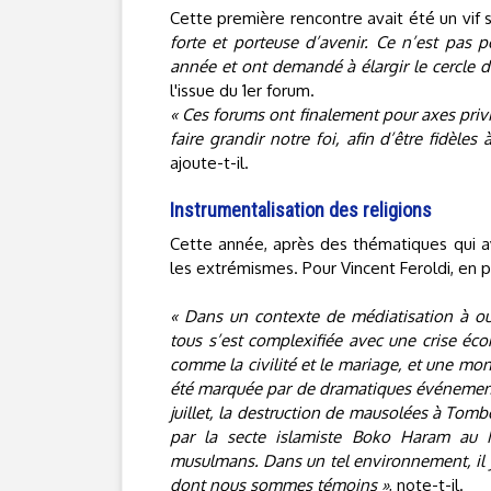
Cette première rencontre avait été un vif 
forte et porteuse d’avenir. Ce n’est pas p
année et ont demandé à élargir le cercle d
l'issue du 1er forum.
« Ces forums ont finalement pour axes privil
faire grandir notre foi, afin d’être fidèle
ajoute-t-il.
Instrumentalisation des religions
Cette année, après des thématiques qui ava
les extrémismes. Pour Vincent Feroldi, en p
« Dans un contexte de médiatisation à outr
tous s’est complexifiée avec une crise éc
comme la civilité et le mariage, et une mo
été marquée par de dramatiques événement
juillet, la destruction de mausolées à Tomb
par la secte islamiste Boko Haram au N
musulmans. Dans un tel environnement, il y
dont nous sommes témoins »
, note-t-il.