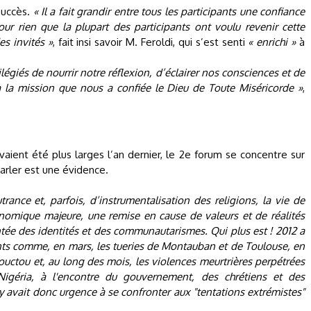
succès.
« Il a fait grandir entre tous les participants une confiance
our rien que la plupart des participants ont voulu revenir cette
es invités »
, fait insi savoir M. Feroldi, qui s’est senti
« enrichi »
à
égiés de nourrir notre réflexion, d’éclairer nos consciences et de
s à la mission que nous a confiée le Dieu de Toute Miséricorde »
,
ient été plus larges l’an dernier, le 2e forum se concentre sur
arler est une évidence.
ance et, parfois, d’instrumentalisation des religions, la vie de
onomique majeure, une remise en cause de valeurs et de réalités
ntée des identités et des communautarismes. Qui plus est ! 2012 a
s comme, en mars, les tueries de Montauban et de Toulouse, en
ouctou et, au long des mois, les violences meurtrières perpétrées
igéria, à l'encontre du gouvernement, des chrétiens et des
 avait donc urgence à se confronter aux "tentations extrémistes"