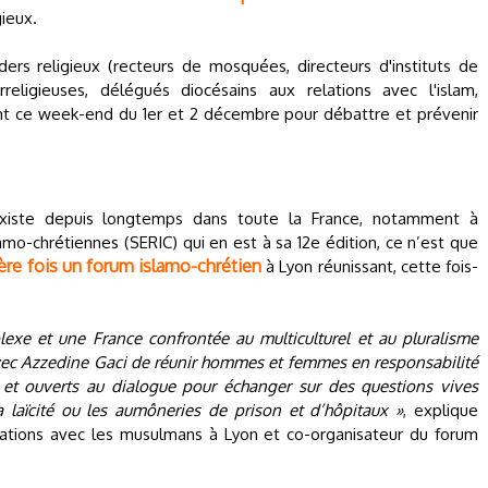
gieux.
ers religieux (recteurs de mosquées, directeurs d'instituts de
erreligieuses, délégués diocésains aux relations avec l'islam,
ent ce week-end du 1er et 2 décembre pour débattre et prévenir
existe depuis longtemps dans toute la France, notamment à
amo-chrétiennes (SERIC) qui en est à sa 12e édition, ce n’est que
ère fois un forum islamo-chrétien
à Lyon réunissant, cette fois-
exe et une France confrontée au multiculturel et au pluralisme
avec Azzedine Gaci de réunir hommes et femmes en responsabilité
t ouverts au dialogue pour échanger sur des questions vives
 laïcité ou les aumôneries de prison et d’hôpitaux »
, explique
elations avec les musulmans à Lyon et co-organisateur du forum