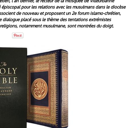
tien, l’an dernier, le recteur de la mosquée de Villeurbanne
é épiscopal pour les relations avec les musulmans dans le diocèse
associent de nouveau et proposent un 2e forum islamo-chrétien,
le dialogue placé sous le thème des tentations extrémistes
les religions, notamment musulmane, sont montrées du doigt.