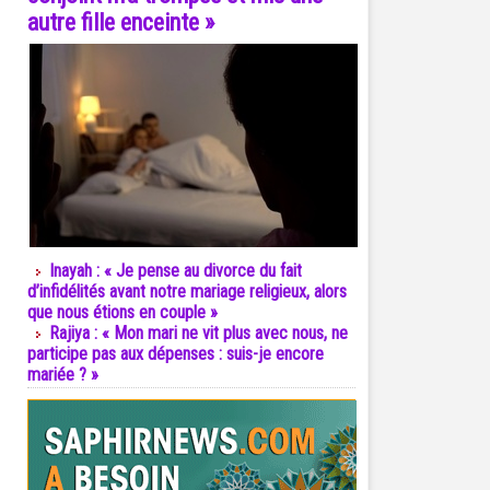
autre fille enceinte »
Inayah : « Je pense au divorce du fait
d’infidélités avant notre mariage religieux, alors
que nous étions en couple »
Rajiya : « Mon mari ne vit plus avec nous, ne
participe pas aux dépenses : suis-je encore
mariée ? »