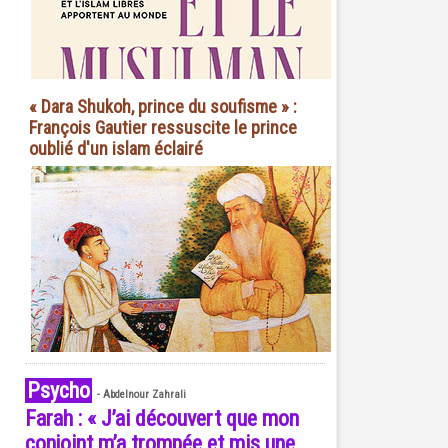
« Dara Shukoh, prince du soufisme » :
François Gautier ressuscite le prince
oublié d'un islam éclairé
Psycho
-
Abdelnour Zahrali
Farah : « J’ai découvert que mon
conjoint m’a trompée et mis une