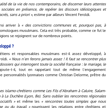
alité de la vie de nos contemporains, de discerner leurs attentes
s sociales en présence, de repérer les discours idéologiques et
crés, sans a priori »
, estime par ailleurs Vincent Feroldi.
nsi arriver à
« des convictions communes et, pourquoi pas, à
omologues musulmans. Cela est très probable, comme ce fut le
ligions se rejoignent sur de nombreux points.
eloppé ?
rétiens et responsables musulmans est-il assez développé, à
roldi.
« Nous n’en ferons jamais assez ! Il faut se rencontrer plus
dossiers qui interrogent toute la société française : le mariage, le
ajoute-t-il, tout en rappelant tout de même l’engagement
 de personnalités lyonnaises comme Christian Delorme, prêtre du
es islamo-chrétiens comme Les Fils d’Abraham à Caluire, Salam-
à La Duchère (Lyon, 8e). Sans oublier les rencontres régionales
ciatifs »
et même les
« rencontres toutes simples que nous
ge ou du travail »
nourrissent les relations entre chrétiens et