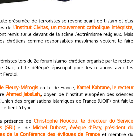
ellule présumée de terroristes se revendiquant de l’islam et plus
l’institut Civitas, un mouvement catholique intégriste
res de
,
ont remis sur le devant de la scène l’extrémisme religieux. Mais
bles chrétiens comme responsables musulmans veulent le faire
trémistes lors du 2e forum islamo-chrétien organisé par le recteur
e Gaci, et le délégué épiscopal pour les relations avec les
 Feroldi.
de Fleury-Mérogis
Kamel Kabtane, le recteur
en Ile-de-France,
Ahmed Jaballah,
re
, doyen de l’Institut européen des sciences
’Union des organisations islamiques de France (UOIF) ont fait le
se tient à Lyon.
Christophe Roucou, le directeur du Service
 la présence de
es (SRI)
Michel Dubost, évêque d’Evry, président du
et de
euses de la Conférence des évêques de France
et membre du