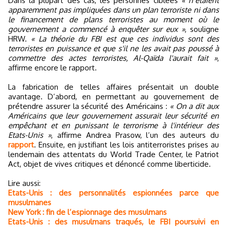
Dans la plupart des cas, les personnes ciblées
« n’étaient
apparemment pas impliquées dans un plan terroriste ni dans
le financement de plans terroristes au moment où le
gouvernement a commencé à enquêter sur eux »
, souligne
HRW.
« La théorie du FBI est que ces individus sont des
terroristes en puissance et que s'il ne les avait pas poussé à
commettre des actes terroristes, Al-Qaïda l'aurait fait »
,
affirme encore le rapport.
La fabrication de telles affaires présentait un double
avantage. D’abord, en permettant au gouvernement de
prétendre assurer la sécurité des Américains :
« On a dit aux
Américains que leur gouvernement assurait leur sécurité en
empêchant et en punissant le terrorisme à l'intérieur des
Etats-Unis »
, affirme Andrea Prasow, l’un des auteurs du
rapport
. Ensuite, en justifiant les lois antiterroristes prises au
lendemain des attentats du World Trade Center, le Patriot
Act, objet de vives critiques et dénoncé comme liberticide.
Lire aussi:
Etats-Unis : des personnalités espionnées parce que
musulmanes
New York : fin de l’espionnage des musulmans
Etats-Unis : des musulmans traqués, le FBI poursuivi en