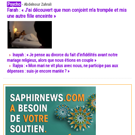
Psycho
-
Abdelnour Zahrali
Farah : « J’ai découvert que mon conjoint m’a trompée et mis
une autre fille enceinte »
Inayah : « Je pense au divorce du fait d’infidélités avant notre
mariage religieux, alors que nous étions en couple »
Rajiya : « Mon mari ne vit plus avec nous, ne participe pas aux
dépenses : suis-je encore mariée ? »