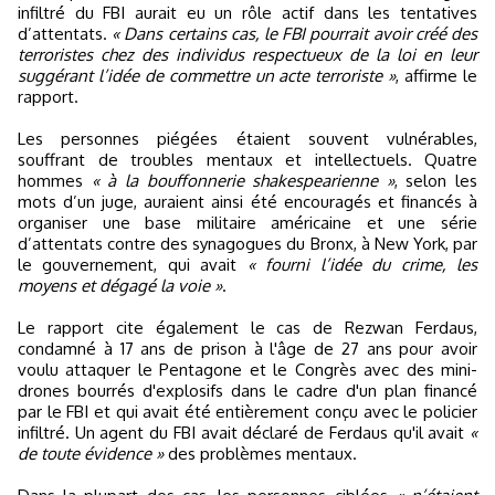
infiltré du FBI aurait eu un rôle actif dans les tentatives
d’attentats.
« Dans certains cas, le FBI pourrait avoir créé des
terroristes chez des individus respectueux de la loi en leur
suggérant l’idée de commettre un acte terroriste »
, affirme le
rapport.
Les personnes piégées étaient souvent vulnérables,
souffrant de troubles mentaux et intellectuels. Quatre
hommes
« à la bouffonnerie shakespearienne »
, selon les
mots d’un juge, auraient ainsi été encouragés et financés à
organiser une base militaire américaine et une série
d’attentats contre des synagogues du Bronx, à New York, par
le gouvernement, qui avait
« fourni l’idée du crime, les
moyens et dégagé la voie »
.
Le rapport cite également le cas de Rezwan Ferdaus,
condamné à 17 ans de prison à l'âge de 27 ans pour avoir
voulu attaquer le Pentagone et le Congrès avec des mini-
drones bourrés d'explosifs dans le cadre d'un plan financé
par le FBI et qui avait été entièrement conçu avec le policier
infiltré. Un agent du FBI avait déclaré de Ferdaus qu'il avait
«
de toute évidence »
des problèmes mentaux.