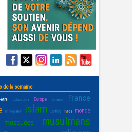
s de la semaine
France
Europe
-être
éducation
femmes
islam
e
monde
justice
livres
immigration
musulmans
mosquées