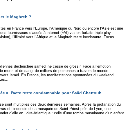
vers le Maghreb ?
mités en France vers l’Europe, l’Amérique du Nord ou encore l’Asie est une
es fournisseurs d’accès à internet (FAI) via les forfaits triple-play
vision), l’illimité vers l’Afrique et le Maghreb reste inexistante. Focus...
aéliennes déclenchée samedi ne cesse de grossir. Face à l’émotion
de morts et de sang, de milliers de personnes à travers le monde
envers Israël. En France, les manifestations spontanées du weekend
es...
née », l'acte reste condamnable pour Saâd Chettouh
e sont multipliés ces deux dernières semaines. Après la profanation du
ras et l’incendie de la mosquée de Saint-Priest près de Lyon, une
 parler d’elle en Loire-Atlantique : celle d’une tombe musulmane d’un enfant