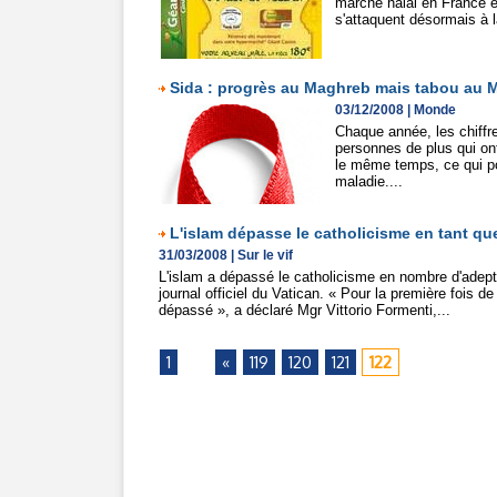
marché halal en France es
s'attaquent désormais à l
Sida : progrès au Maghreb mais tabou au 
03/12/2008
|
Monde
Chaque année, les chiffre
personnes de plus qui on
le même temps, ce qui por
maladie....
L'islam dépasse le catholicisme en tant q
31/03/2008
|
Sur le vif
L'islam a dépassé le catholicisme en nombre d'adept
journal officiel du Vatican. « Pour la première fois
dépassé », a déclaré Mgr Vittorio Formenti,...
1
...
«
119
120
121
122