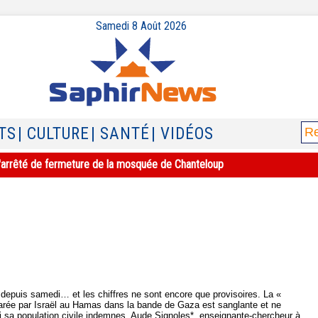
Samedi 8 Août 2026
TS
| CULTURE
| SANTÉ
| VIDÉOS
e l'arrêté de fermeture de la mosquée de Chanteloup
depuis samedi… et les chiffres ne sont encore que provisoires. La «
arée par Israël au Hamas dans la bande de Gaza est sanglante et ne
i sa population civile indemnes. Aude Signoles*, enseignante-chercheur à