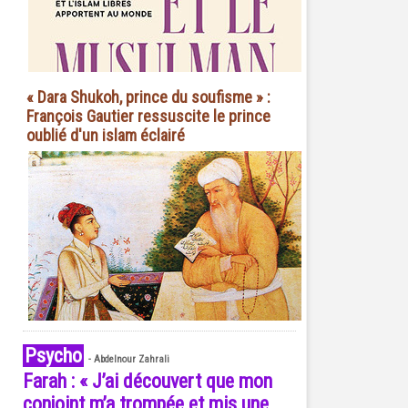
« Dara Shukoh, prince du soufisme » :
François Gautier ressuscite le prince
oublié d'un islam éclairé
Psycho
-
Abdelnour Zahrali
Farah : « J’ai découvert que mon
conjoint m’a trompée et mis une