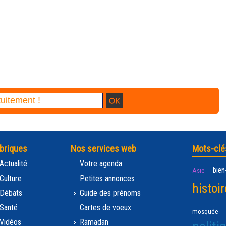
briques
Nos services web
Mots-clé
Actualité
Votre agenda
bien
Asie
Culture
Petites annonces
histoir
Débats
Guide des prénoms
Santé
Cartes de voeux
mosquée
Vidéos
Ramadan