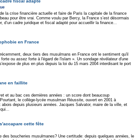
cadre fiscal adapté
que
 la crise financière actuelle et faire de Paris la capitale de la finance
p beau pour être vrai. Comme voulu par Bercy, la France s’est désormais
r, d’un cadre juridique et fiscal adapté pour accueillir la finance...
mophobie en France
récemment, deux tiers des musulmans en France ont le sentiment qu'il
s forte ou assez forte à l'égard de l'islam ». Un sondage révélateur d'une
s'expose de plus en plus depuis la loi du 15 mars 2004 interdisant le port
ne en faillite
et et au bac ces dernières années : un score dont beaucoup
 Pourtant, le collège-lycée musulman Réussite, ouvert en 2001 à
ux abois depuis plusieurs années. Jacques Salvator, maire de la ville, et
qui...
s'accapare cette fête
le des boucheries musulmanes? Une certitude: depuis quelques années, le