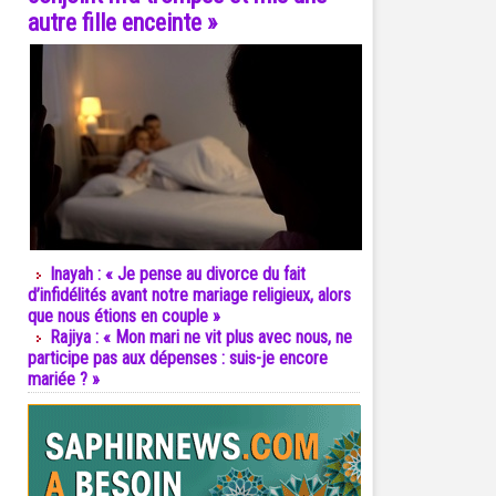
autre fille enceinte »
Inayah : « Je pense au divorce du fait
d’infidélités avant notre mariage religieux, alors
que nous étions en couple »
Rajiya : « Mon mari ne vit plus avec nous, ne
participe pas aux dépenses : suis-je encore
mariée ? »