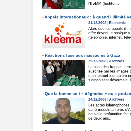
l’IISMM (Institut...
Appels internationaux : à quand l’illimité 
31/12/2008
|
Economie
Alors que les appels illi
offre devenu « basique » d
(téléphonie, internet, télé
Réactions face aux massacres à Gaza
29/12/2008
|
Archives
Le bilan des frappes isr
suscitée par les images 
manifestent leur colère 
s’organisent désormais. L
Que la tombe soit « dégradée » ou « profa
24/12/2008
|
Archives
Les actes islamophobes s
carré musulman près d’Ar
nouvelle profanation fait
de deux ans...