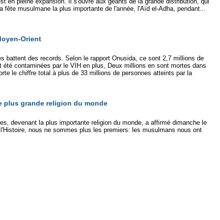
t en pleine expansion. Il s'ouvre aux géants de la grande distribution, qui
a fête musulmane la plus importante de l'année, l'Aïd el-Adha, pendant...
Moyen-Orient
s battent des records. Selon le rapport Onusida, ce sont 2,7 millions de
t été contaminées par le VIH en plus, Deux millions en sont mortes dans
te le chiffre total à plus de 33 millions de personnes atteints par la
ue plus grande religion du monde
es, devenant la plus importante religion du monde, a affirmé dimanche le
 de l'Histoire, nous ne sommes plus les premiers: les musulmans nous ont