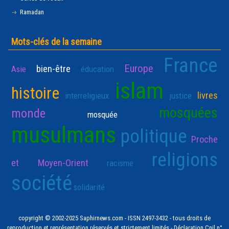
Ramadan
Mots-clés de la semaine
France
Europe
bien-être
Asie
éducation
islam
histoire
livres
interreligieux
justice
mosquées
monde
mosquée
musulmans
politique
Proche
religions
et Moyen-Orient
racisme
société
solidarité
copyright © 2002-2025 Saphirnews.com - ISSN 2497-3432 - tous droits de
reproduction et représentation réservés et strictement limités - Déclaration Cnil n°