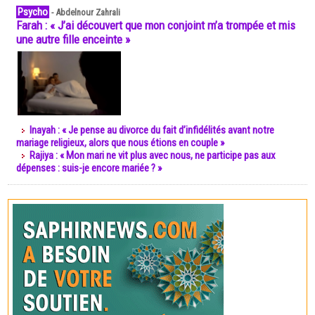
Psycho
-
Abdelnour Zahrali
Farah : « J’ai découvert que mon conjoint m’a trompée et mis
une autre fille enceinte »
Inayah : « Je pense au divorce du fait d’infidélités avant notre
mariage religieux, alors que nous étions en couple »
Rajiya : « Mon mari ne vit plus avec nous, ne participe pas aux
dépenses : suis-je encore mariée ? »