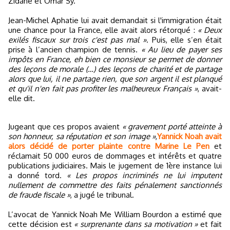
Zidane et Omar Sy.
Jean-Michel Aphatie lui avait demandait si l'immigration était
une chance pour la France, elle avait alors rétorqué :
« Deux
exilés fiscaux sur trois c'est pas mal »
. Puis, elle s’en était
prise à l’ancien champion de tennis.
« Au lieu de payer ses
impôts en France, eh bien ce monsieur se permet de donner
des leçons de morale (…) des leçons de charité et de partage
alors que lui, il ne partage rien, que son argent il est planqué
et qu'il n'en fait pas profiter les malheureux Français »
, avait-
elle dit.
Jugeant que ces propos avaient
« gravement porté atteinte à
son honneur, sa réputation et son image »
,
Yannick Noah avait
alors décidé de porter plainte contre Marine Le Pen
et
réclamait 50 000 euros de dommages et intérêts et quatre
publications judiciaires. Mais le jugement de 1ère instance lui
a donné tord.
« Les propos incriminés ne lui imputent
nullement de commettre des faits pénalement sanctionnés
de fraude fiscale »
, a jugé le tribunal.
L’avocat de Yannick Noah Me William Bourdon a estimé que
cette décision est
« surprenante dans sa motivation »
et fait