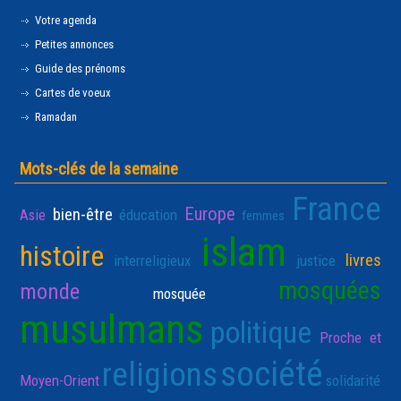
Votre agenda
Petites annonces
Guide des prénoms
Cartes de voeux
Ramadan
Mots-clés de la semaine
France
Europe
bien-être
Asie
éducation
femmes
islam
histoire
livres
interreligieux
justice
mosquées
monde
mosquée
musulmans
politique
Proche et
société
religions
Moyen-Orient
solidarité