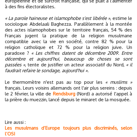
européenne et de surcroît française, qui se plaît à l'alimenter
à des fins électoralistes.
« La parole haineuse et islamophobe s'est libérée »
, estime le
sociologue Abdelaali Baghezza. Parallèlement à la montée
des actes islamophobes sur le territoire français, 54 % des
Français jugent la pratique de la religion musulmane
compatible avec la vie en société, contre 82 % pour la
religion catholique et 72 % pour la religion juive. Un
paradoxe ?
« Les chiffres datent de décembre 2009. Entre
décembre et aujourd'hui, beaucoup de choses se sont
passées »
, tente de justifier un acteur associatif du Nord,
« il
faudrait refaire le sondage, aujourd'hui »
.
Le thermomètre n'est pas au top pour les
« muslims »
français. Leurs voisins allemands ont l'air plus sereins : depuis
le 2 février, la ville de
Rendsburg
(Nord) a autorisé l'appel à
la prière du muezzin, lancé depuis le minaret de la mosquée.
Lire aussi :
Les musulmans d’Europe toujours plus discriminés, selon
l’OSI