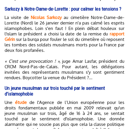
Sarkozy à Notre-Dame-de-Lorette : pour calmer les tensions ?
La visite de
Nicolas Sarkozy
au cimetière Notre-Dame-de-
Lorette (Nord) le 26 janvier dernier n'a pas calmé les esprits
islamophobes. Loin s'en faut ! En plein débat houleux sur
l'islam le président a choisi la date de la remise du
rapport
Gérin
sur la burqa pour fouler le sol du cimetière où reposent
les tombes des soldats musulmans morts pour la France par
deux fois profanées.
« C'est une provocation ! »
, juge Amar Lasfar, président du
CRCM Nord-Pas-de-Calais. Pour autant, les délégations
invitées des représentants musulmans s'y sont gentiment
rendues. Boycotter la venue du Président ?…
Un jeune musulman sur trois touché par le sentiment
d'islamophobie
Une
étude
de l'Agence de l’Union européenne pour les
droits fondamentaux publiée en mai 2009 relevait qu'un
jeune musulman sur trois, âgé de 16 à 24 ans, se sentait
touché par le sentiment d'islamophobie. Une donnée
alarmante qui ne soucie pas plus que cela la classe politique