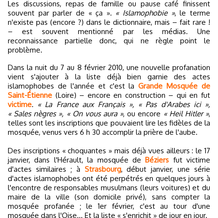
Les discussions, repas de famille ou pause café finissent
souvent par parler de « ça ».
« Islamophobie »
, le terme
n'existe pas (encore ?) dans le dictionnaire, mais – fait rare !
– est souvent mentionné par les médias. Une
reconnaissance partielle donc, qui ne règle point le
problème.
Dans la nuit du 7 au 8 février 2010, une nouvelle profanation
vient s'ajouter à la liste déjà bien garnie des actes
islamophobes de l'année et c'est la
Grande Mosquée de
Saint-Étienne
(Loire) – encore en construction – qui en fut
victime
.
« La France aux Français », « Pas d'Arabes ici »,
« Sales nègres », « On vous aura »
, ou encore
« Heil Hitler »
,
telles sont les inscriptions que pouvaient lire les fidèles de la
mosquée, venus vers 6 h 30 accomplir la prière de l'aube.
Des inscriptions « choquantes » mais déjà vues ailleurs : le 17
janvier, dans l'Hérault, la mosquée de
Béziers
fut victime
d'actes similaires ; à
Strasbourg
, début janvier, une série
d'actes islamophobes ont été perpétrés en quelques jours à
l'encontre de responsables musulmans (leurs voitures) et du
maire de la ville (son domicile privé), sans compter la
mosquée profanée ; le 1er février, c'est au tour d'une
mosquée dans l'Oise... Et la liste « s'enrichit » de jour en jour.