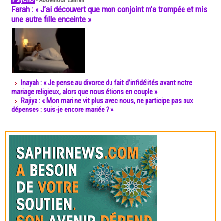
Psycho
-
Abdelnour Zahrali
Farah : « J’ai découvert que mon conjoint m’a trompée et mis
une autre fille enceinte »
Inayah : « Je pense au divorce du fait d’infidélités avant notre
mariage religieux, alors que nous étions en couple »
Rajiya : « Mon mari ne vit plus avec nous, ne participe pas aux
dépenses : suis-je encore mariée ? »