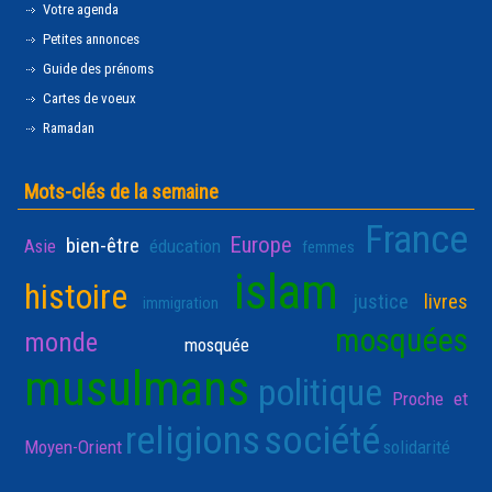
Votre agenda
Petites annonces
Guide des prénoms
Cartes de voeux
Ramadan
Mots-clés de la semaine
France
Europe
bien-être
Asie
éducation
femmes
islam
histoire
justice
livres
immigration
mosquées
monde
mosquée
musulmans
politique
Proche et
religions
société
Moyen-Orient
solidarité