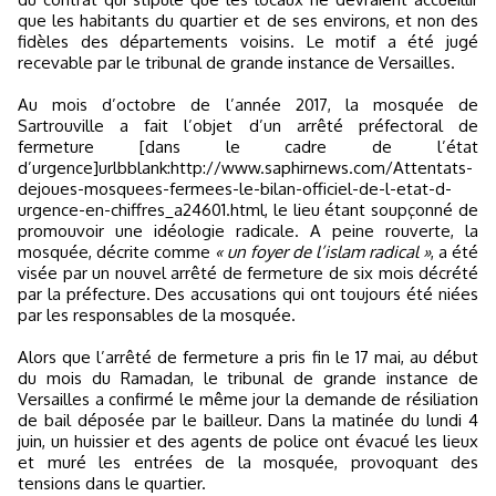
que les habitants du quartier et de ses environs, et non des
fidèles des départements voisins. Le motif a été jugé
recevable par le tribunal de grande instance de Versailles.
Au mois d’octobre de l’année 2017, la mosquée de
Sartrouville a fait l’objet d’un arrêté préfectoral de
fermeture [dans le cadre de l’état
d’urgence]urlbblank:http://www.saphirnews.com/Attentats-
dejoues-mosquees-fermees-le-bilan-officiel-de-l-etat-d-
urgence-en-chiffres_a24601.html, le lieu étant soupçonné de
promouvoir une idéologie radicale. A peine rouverte, la
mosquée, décrite comme
« un foyer de l’islam radical »
, a été
visée par un nouvel arrêté de fermeture de six mois décrété
par la préfecture. Des accusations qui ont toujours été niées
par les responsables de la mosquée.
Alors que l’arrêté de fermeture a pris fin le 17 mai, au début
du mois du Ramadan, le tribunal de grande instance de
Versailles a confirmé le même jour la demande de résiliation
de bail déposée par le bailleur. Dans la matinée du lundi 4
juin, un huissier et des agents de police ont évacué les lieux
et muré les entrées de la mosquée, provoquant des
tensions dans le quartier.