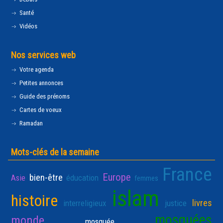
Santé
Vidéos
Nos services web
Votre agenda
Petites annonces
Guide des prénoms
Cartes de voeux
Ramadan
Mots-clés de la semaine
France
Europe
bien-être
Asie
éducation
femmes
islam
histoire
livres
interreligieux
justice
mosquées
monde
mosquée