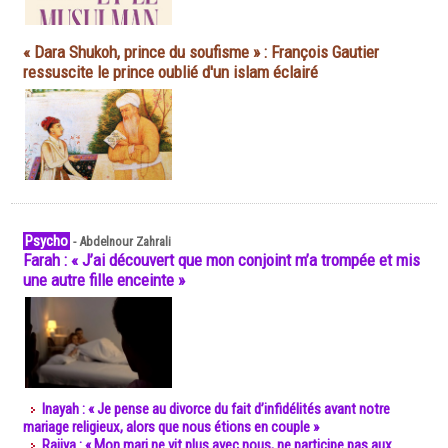
« Dara Shukoh, prince du soufisme » : François Gautier
ressuscite le prince oublié d'un islam éclairé
Psycho
-
Abdelnour Zahrali
Farah : « J’ai découvert que mon conjoint m’a trompée et mis
une autre fille enceinte »
Inayah : « Je pense au divorce du fait d’infidélités avant notre
mariage religieux, alors que nous étions en couple »
Rajiya : « Mon mari ne vit plus avec nous, ne participe pas aux