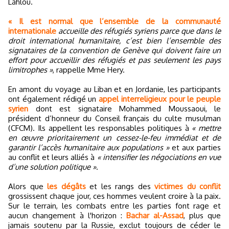
Lahlou.
« Il est normal que l’ensemble de la communauté
internationale
accueille des réfugiés syriens parce que dans le
droit international humanitaire, c’est bien l’ensemble des
signataires de la convention de Genève qui doivent faire un
effort pour accueillir des réfugiés et pas seulement les pays
limitrophes »
, rappelle Mme Hery.
En amont du voyage au Liban et en Jordanie, les participants
ont également rédigé un
appel interreligieux pour le peuple
syrien
dont est signataire Mohammed Moussaoui, le
président d’honneur du Conseil français du culte musulman
(CFCM). Ils appellent les responsables politiques à
« mettre
en œuvre prioritairement un cessez-le-feu immédiat et de
garantir l’accès humanitaire aux populations »
et aux parties
au conflit et leurs alliés à
« intensifier les négociations en vue
d’une solution politique »
.
Alors que
les dégâts
et les rangs des
victimes du conflit
grossissent chaque jour, ces hommes veulent croire à la paix.
Sur le terrain, les combats entre les parties font rage et
aucun changement à l'horizon :
Bachar al-Assad
, plus que
jamais soutenu par la Russie, exclut toujours de céder le