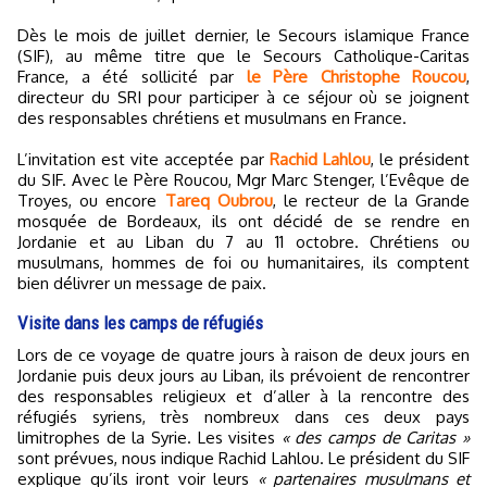
Dès le mois de juillet dernier, le Secours islamique France
(SIF), au même titre que le Secours Catholique-Caritas
France, a été sollicité par
le Père Christophe Roucou
,
directeur du SRI pour participer à ce séjour où se joignent
des responsables chrétiens et musulmans en France.
L’invitation est vite acceptée par
Rachid Lahlou
, le président
du SIF. Avec le Père Roucou, Mgr Marc Stenger, l’Evêque de
Troyes, ou encore
Tareq Oubrou
, le recteur de la Grande
mosquée de Bordeaux, ils ont décidé de se rendre en
Jordanie et au Liban du 7 au 11 octobre. Chrétiens ou
musulmans, hommes de foi ou humanitaires, ils comptent
bien délivrer un message de paix.
Visite dans les camps de réfugiés
Lors de ce voyage de quatre jours à raison de deux jours en
Jordanie puis deux jours au Liban, ils prévoient de rencontrer
des responsables religieux et d’aller à la rencontre des
réfugiés syriens, très nombreux dans ces deux pays
limitrophes de la Syrie. Les visites
« des camps de Caritas »
sont prévues, nous indique Rachid Lahlou. Le président du SIF
explique qu’ils iront voir leurs
« partenaires musulmans et