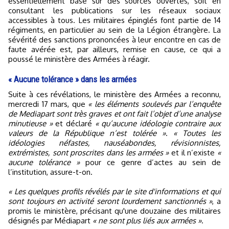
essentiellement basé sur des sources ouvertes, soit en
consultant les publications sur les réseaux sociaux
accessibles à tous. Les militaires épinglés font partie de 14
régiments, en particulier au sein de la Légion étrangère. La
sévérité des sanctions prononcées à leur encontre en cas de
faute avérée est, par ailleurs, remise en cause, ce qui a
poussé le ministère des Armées à réagir.
« Aucune tolérance » dans les armées
Suite à ces révélations, le ministère des Armées a reconnu,
mercredi 17 mars, que
« les éléments soulevés par l’enquête
de Mediapart sont très graves et ont fait l’objet d’une analyse
minutieuse »
et déclaré
« qu’aucune idéologie contraire aux
valeurs de la République n’est tolérée »
.
« Toutes les
idéologies néfastes, nauséabondes, révisionnistes,
extrémistes, sont proscrites dans les armées »
et il n’existe
«
aucune tolérance »
pour ce genre d’actes au sein de
l’institution, assure-t-on.
« Les quelques profils révélés par le site d'informations et qui
sont toujours en activité seront lourdement sanctionnés »
, a
promis le ministère, précisant qu'une douzaine des militaires
désignés par Médiapart
« ne sont plus liés aux armées »
.