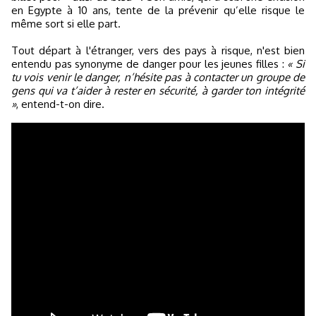
en Egypte à 10 ans, tente de la prévenir qu’elle risque le
même sort si elle part.
Tout départ à l'étranger, vers des pays à risque, n'est bien
entendu pas synonyme de danger pour les jeunes filles :
« Si
tu vois venir le danger, n’hésite pas à contacter un groupe de
gens qui va t’aider à rester en sécurité, à garder ton intégrité
»
, entend-t-on dire.