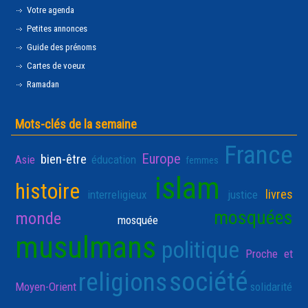
Votre agenda
Petites annonces
Guide des prénoms
Cartes de voeux
Ramadan
Mots-clés de la semaine
France
Europe
bien-être
Asie
éducation
femmes
islam
histoire
livres
interreligieux
justice
mosquées
monde
mosquée
musulmans
politique
Proche et
société
religions
Moyen-Orient
solidarité