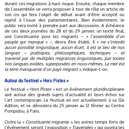
durant ces migrations à haut risque. Ensuite, chaque membre
de l’assemblée se verra proposer à tour de rôle un article de
son cru qui fera l’objet de débat avant d’être accepté ou
rejeté à l’issue des parlementaires. Bien évidemment, le
public sera invité à prendre part aux discussions. A échéance
de ces deux journées du 28 et du 29 janvier, un texte final,
une Constituante pour les migrants –
« l’assemblée d’un
peuple qui manque »
–, devra être établi. Il
« ne s’interdit
aucun possible linguistique, aucun écart, il est le lieu de nos
langues – poétiques, philosophiques, techniques – et
traversé par de multiples migrances linguistiques, par toutes
nos langues exilées, superposées en nous-mêmes. La mer est
la terre manquante d’un pays migrant »
, indique-t-on.
Autour du festival « Hors Pistes »
Le festival
« Hors Pistes »
est un événement pluridisciplinaire
axé autour des grands sujets d’actualité et leurs échos sur
l’art contemporain. Le festival en est actuellement à sa 12e
édition, et se déroulera du 25 janvier au 12 février au Centre
Pompidou, à Paris.
Outre la
« Constituante migrante »
, les autres temps forts de
l’événement seront l’exposition
« Traversées »
qui ouvrira les