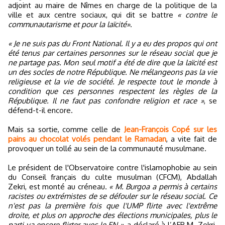
adjoint au maire de Nîmes en charge de la politique de la
ville et aux centre sociaux, qui dit se battre
« contre le
communautarisme et pour la laïcité»
.
« Je ne suis pas du Front National. Il y a eu des propos qui ont
été tenus par certaines personnes sur le réseau social que je
ne partage pas. Mon seul motif a été de dire que la laïcité est
un des socles de notre République. Ne mélangeons pas la vie
religieuse et la vie de société. Je respecte tout le monde à
condition que ces personnes respectent les règles de la
République. Il ne faut pas confondre religion et race »
, se
défend-t-il encore.
Mais sa sortie, comme celle de
Jean-François Copé sur les
pains au chocolat volés pendant le Ramadan
, a vite fait de
provoquer un tollé au sein de la communauté musulmane.
Le président de l'Observatoire contre l'islamophobie au sein
du Conseil français du culte musulman (CFCM), Abdallah
Zekri, est monté au créneau.
« M. Burgoa a permis à certains
racistes ou extrémistes de se défouler sur le réseau social. Ce
n'est pas la première fois que l'UMP flirte avec l'extrême
droite, et plus on approche des élections municipales, plus le
parti va encore flirter avec le FN »
, a déclaré à l’AFP M. Zekri.