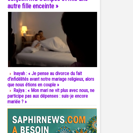
autre fille enceinte »
Inayah : « Je pense au divorce du fait
d’infidélités avant notre mariage religieux, alors
que nous étions en couple »
Rajiya : « Mon mari ne vit plus avec nous, ne
participe pas aux dépenses : suis-je encore
mariée ? »