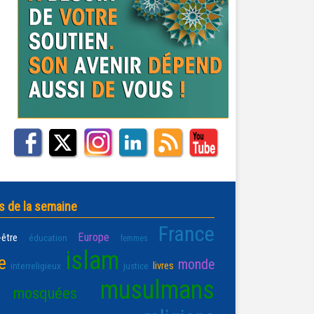
s de la semaine
France
Europe
-être
éducation
femmes
islam
e
monde
livres
interreligieux
justice
musulmans
mosquées