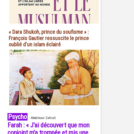
« Dara Shukoh, prince du soufisme » :
François Gautier ressuscite le prince
oublié d'un islam éclairé
Psycho
-
Abdelnour Zahrali
Farah : « J’ai découvert que mon
conjoint m’a trompée et mis une