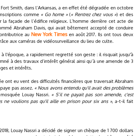
 Fort Smith, dans l’Arkansas, a en effet été dégradée en octobre
inscriptions comme
« Go home »
(
« Rentrez chez vous »
) et des
la façade de l’édifice religieux. L’homme derrière cet acte de
énommé Abraham Davis, qui avait bêtement accepté de conduire
New York Times
contributrice au
en août 2017. Ils ont tous deux
 grâce aux caméras de vidéosurveillance du lieu de culte.
 l'époque, a rapidement regretté son geste : il risquait jusqu'à
damné à des travaux d’intérêt général ainsi qu’à une amende de 3
ges et intérêts.
 ont eu vent des difficultés financières que traversait Abraham
e paye pas assez.
« Nous avons entendu qu'il avait des problèmes
a mosquée Louay Nassri.
« S’il ne payait pas son amende, c'est
 ne voulions pas qu'il aille en prison pour six ans »
, a-t-il fait
 2018, Louay Nassri a décidé de signer un chèque de 1 700 dollars