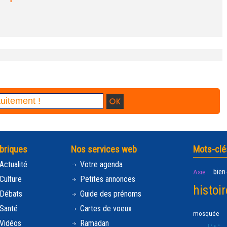
briques
Nos services web
Mots-clé
Actualité
Votre agenda
bien
Asie
Culture
Petites annonces
histoir
Débats
Guide des prénoms
Santé
Cartes de voeux
mosquée
Vidéos
Ramadan