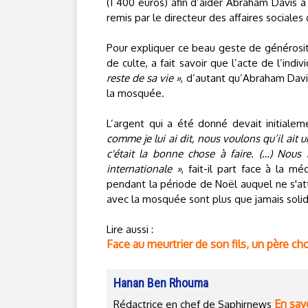
(1 400 euros) afin d’aider Abraham Davis 
remis par le directeur des affaires sociales
Pour expliquer ce beau geste de générosit
de culte, a fait savoir que l’acte de l’indi
reste de sa vie »
, d’autant qu’Abraham Davi
la mosquée.
L’argent qui a été donné devait initiale
comme je lui ai dit, nous voulons qu’il ait u
c'était la bonne chose à faire. (…) Nous
internationale »
, fait-il part face à la m
pendant la période de Noël auquel ne s'at
avec la mosquée sont plus que jamais soli
Lire aussi :
Face au meurtrier de son fils, un père cho
Hanan Ben Rhouma
En savo
Rédactrice en chef de Saphirnews