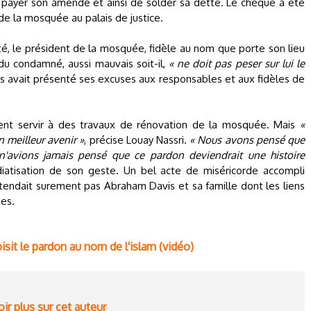
à payer son amende et ainsi de solder sa dette. Le chèque a été
 de la mosquée au palais de justice.
é, le président de la mosquée, fidèle au nom que porte son lieu
vidu condamné, aussi mauvais soit-il,
« ne doit pas peser sur lui le
s avait présenté ses excuses aux responsables et aux fidèles de
ment servir à des travaux de rénovation de la mosquée. Mais
«
n meilleur avenir »
, précise Louay Nassri.
« Nous avons pensé que
 n'avions jamais pensé que ce pardon deviendrait une histoire
édiatisation de son geste. Un bel acte de miséricorde accompli
tendait surement pas Abraham Davis et sa famille dont les liens
des.
isit le pardon au nom de l'islam (vidéo)
ir plus sur cet auteur