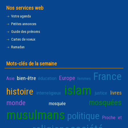
Nos services web
Votre agenda
Petites annonces
Guide des prénoms
Cartes de voeux
Ramadan
Mots-clés de la semaine
France
Europe
bien-être
Asie
éducation
femmes
islam
histoire
livres
interreligieux
justice
mosquées
monde
mosquée
musulmans
politique
Proche et