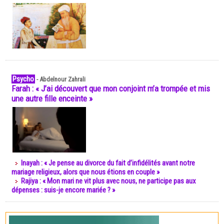
Psycho
-
Abdelnour Zahrali
Farah : « J’ai découvert que mon conjoint m’a trompée et mis
une autre fille enceinte »
Inayah : « Je pense au divorce du fait d’infidélités avant notre
mariage religieux, alors que nous étions en couple »
Rajiya : « Mon mari ne vit plus avec nous, ne participe pas aux
dépenses : suis-je encore mariée ? »