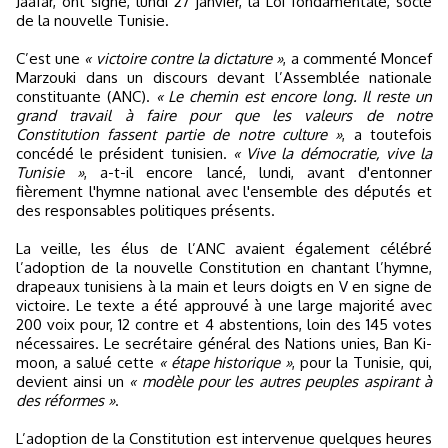
Jaafar, ont signé, lundi 27 janvier, la Loi fondamentale, socle
de la nouvelle Tunisie.
C’est une
« victoire contre la dictature »
, a commenté Moncef
Marzouki dans un discours devant l’Assemblée nationale
constituante (ANC).
« Le chemin est encore long. Il reste un
grand travail à faire pour que les valeurs de notre
Constitution fassent partie de notre culture »
, a toutefois
concédé le président tunisien.
« Vive la démocratie, vive la
Tunisie »
, a-t-il encore lancé, lundi, avant d'entonner
fièrement l'hymne national avec l'ensemble des députés et
des responsables politiques présents.
La veille, les élus de l’ANC avaient également célébré
l’adoption de la nouvelle Constitution en chantant l’hymne,
drapeaux tunisiens à la main et leurs doigts en V en signe de
victoire. Le texte a été approuvé à une large majorité avec
200 voix pour, 12 contre et 4 abstentions, loin des 145 votes
nécessaires. Le secrétaire général des Nations unies, Ban Ki-
moon, a salué cette
« étape historique »
, pour la Tunisie, qui,
devient ainsi un
« modèle pour les autres peuples aspirant à
des réformes »
.
L’adoption de la Constitution est intervenue quelques heures