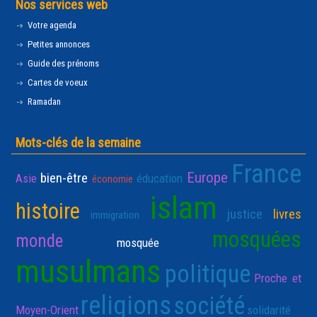
Nos services web
Votre agenda
Petites annonces
Guide des prénoms
Cartes de voeux
Ramadan
Mots-clés de la semaine
France
Europe
bien-être
Asie
éducation
économie
islam
histoire
justice
livres
immigration
mosquées
monde
mosquée
musulmans
politique
Proche et
religions
société
Moyen-Orient
solidarité