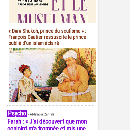
« Dara Shukoh, prince du soufisme » :
François Gautier ressuscite le prince
oublié d'un islam éclairé
Psycho
-
Abdelnour Zahrali
Farah : « J’ai découvert que mon
conjoint m’a trompée et mis une