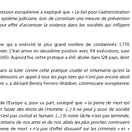
ommission européenne a expliqué que
« Le fait pour l'administration
u système judiciaire, loin de constituer une mesure de prévention
pour effet d'accentuer la violence dans les sociétés qui infligent
hine qui a exécuté le plus grand nombre de condamnés. 1.770
ier. L'Iran arrive en deuxième position avec 94 exécutions, suivi
(60). Aujourd’hui, cette pratique a été abolie dans 128 pays, dont
 la lutte contre cette pratique cruelle et inhumaine qu'est la
ressons un appel à tous les pays tiers qui n'ont pas encore aboli
re »,
a déclaré Benita Ferrero-Waldner, commissaire européenne
de l'Europe a, pour sa part, souligné que
« la peine de mort est
on fatale des droits de l'Homme. (…) Il ne peut y avoir de société
n'est pas civilisé et humain. (…) Si notre tâche n'est pas terminée,
 certains de nos amis et de nos alliés les plus proches continuent
a peine de mort
« n'a pas d'effet dissuasif sur les criminels »
et
«