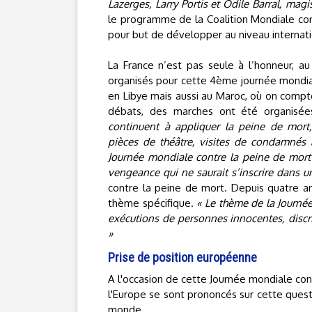
Lazerges, Larry Portis et Odile Barral, mag
le programme de la Coalition Mondiale con
pour but de développer au niveau internatio
La France n’est pas seule à l’honneur, a
organisés pour cette 4ème journée mondiale
en Libye mais aussi au Maroc, où on comp
débats, des marches ont été organisé
continuent à appliquer la peine de mort,
pièces de théâtre, visites de condamnés 
Journée mondiale contre la peine de mort 
vengeance qui ne saurait s’inscrire dans u
contre la peine de mort. Depuis quatre a
thème spécifique.
« Le thème de la Journée
exécutions de personnes innocentes, discr
»
Prise de position européenne
A l'occasion de cette Journée mondiale con
l'Europe se sont prononcés sur cette quest
monde.