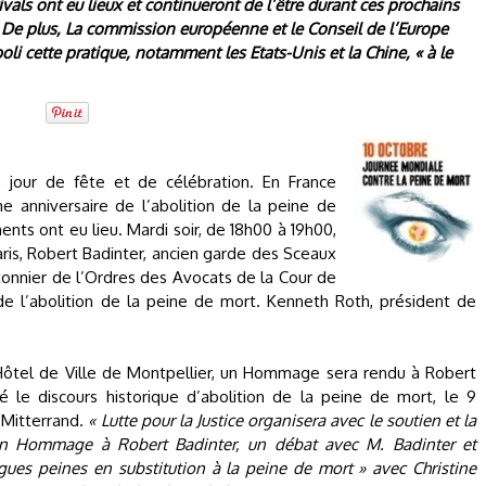
vals ont eu lieux et continueront de l’être durant ces prochains
 De plus, La commission européenne et le Conseil de l’Europe
li cette pratique, notamment les Etats-Unis et la Chine, « à le
 jour de fête et de célébration. En France
e anniversaire de l’abolition de la peine de
s ont eu lieu. Mardi soir, de 18h00 à 19h00,
ris, Robert Badinter, ancien garde des Sceaux
tonnier de l’Ordres des Avocats de la Cour de
de l’abolition de la peine de mort. Kenneth Roth, président de
l’Hôtel de Ville de Montpellier, un Hommage sera rendu à Robert
é le discours historique d’abolition de la peine de mort, le 9
 Mitterrand.
« Lutte pour la Justice organisera avec le soutien et la
r un Hommage à Robert Badinter, un débat avec M. Badinter et
gues peines en substitution à la peine de mort » avec Christine