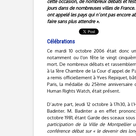
cette occasion, de nombreux débats et festi
jours dans de nombreuses villes de France.
ont appelé les pays qui n’ont pas encore abo
faire sans plus attendre ».
Célébrations
Ce mardi 10 octobre 2006 était donc un
notamment ou l'on fête le vingt cinquièm
mort. De nombreux débats et rassemblement
à la 1ère Chambre de la Cour d’appel de Pa
a remis officiellement à Yves Repiquet, bâ
Paris, la médaille du 25ème anniversaire 
Human Rights Watch, était présent.
D’autre part, Jeudi 12 octobre à 17h30, à 
Badinter. M. Badinter a en effet prononc
octobre 1981, étant Garde des sceaux sous
participation de la Ville de Montpellie
conférence débat sur « le devenir des lon