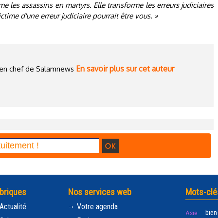
rme les assassins en martyrs. Elle transforme les erreurs judiciaires
ctime d'une erreur judiciaire pourrait être vous. »
En savoir plus sur cet auteur
ce en chef de Salamnews
briques
Nos services web
Mots-clé
Actualité
Votre agenda
bien
Asie