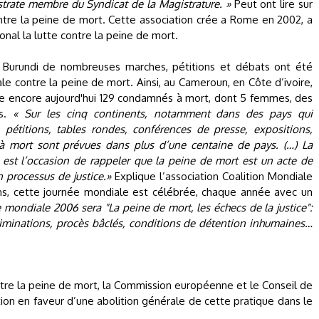
istrate membre du Syndicat de la Magistrature. »
Peut ont lire sur
tre la peine de mort. Cette association crée a Rome en 2002, a
nal la lutte contre la peine de mort.
u Burundi de nombreuses marches, pétitions et débats ont été
 contre la peine de mort. Ainsi, au Cameroun, en Côte d’ivoire,
te encore aujourd'hui 129 condamnés à mort, dont 5 femmes, des
es.
« Sur les cinq continents, notamment dans des pays qui
 pétitions, tables rondes, conférences de presse, expositions,
à mort sont prévues dans plus d’une centaine de pays. (…) La
est l’occasion de rappeler que la peine de mort est un acte de
n processus de justice.»
Explique l’association Coalition Mondiale
ns, cette journée mondiale est célébrée, chaque année avec un
 mondiale 2006 sera "La peine de mort, les échecs de la justice":
iminations, procès bâclés, conditions de détention inhumaines…
tre la peine de mort, la Commission européenne et le Conseil de
ion en faveur d’une abolition générale de cette pratique dans le