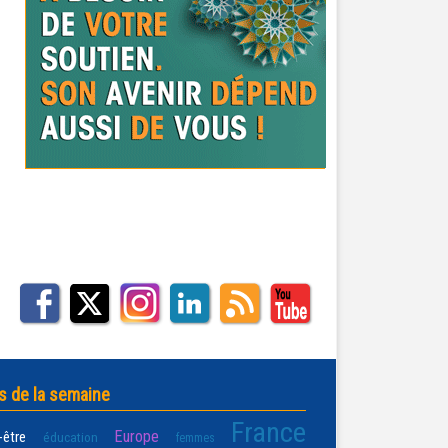
s de la semaine
France
Europe
-être
éducation
femmes