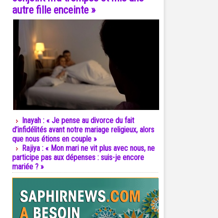
autre fille enceinte »
Inayah : « Je pense au divorce du fait
d’infidélités avant notre mariage religieux, alors
que nous étions en couple »
Rajiya : « Mon mari ne vit plus avec nous, ne
participe pas aux dépenses : suis-je encore
mariée ? »