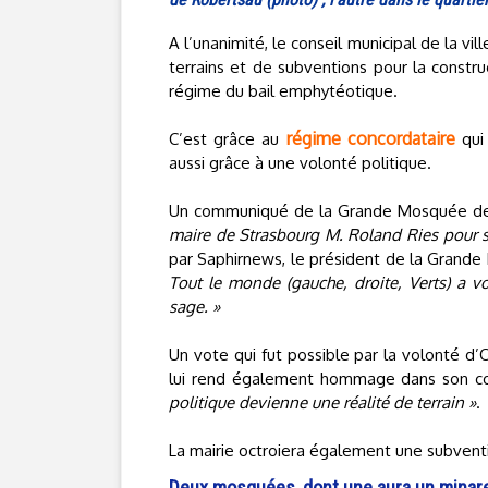
A l’unanimité, le conseil municipal de la vill
terrains et de subventions pour la constr
régime du bail emphytéotique.
régime concordataire
C’est grâce au
qui 
aussi grâce à une volonté politique.
Un communiqué de la Grande Mosquée de 
maire de Strasbourg M. Roland Ries pour sa 
par Saphirnews, le président de la Grande 
Tout le monde (gauche, droite, Verts) a v
sage. »
Un vote qui fut possible par la volonté d’
lui rend également hommage dans son c
politique devienne une réalité de terrain »
.
La mairie octroiera également une subventio
Deux mosquées, dont une aura un minar