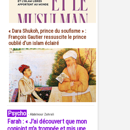
« Dara Shukoh, prince du soufisme » :
François Gautier ressuscite le prince
oublié d'un islam éclairé
Psycho
-
Abdelnour Zahrali
Farah : « J’ai découvert que mon
conjoint m’a trompée et mis une