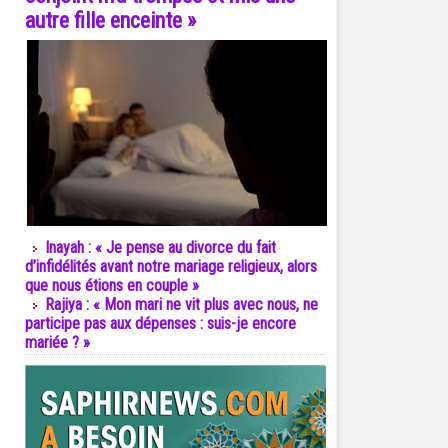
autre fille enceinte »
Inayah : « Je pense au divorce du fait
d’infidélités avant notre mariage religieux, alors
que nous étions en couple »
Rajiya : « Mon mari ne vit plus avec nous, ne
participe pas aux dépenses : suis-je encore
mariée ? »