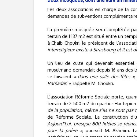
Les deux associations en charge de la co
demandes de subventions complémentaires 
La première mosquée sera complétée par u
terrain de 1 137 m2 est situé entre un templ
à Chaib Choukri, le président de l’associa
interreligieux existe à Strasbourg et il est d
Un lieu de culte qui devenait essentiel
musulmane demandait depuis 16 ans des loc
se faisaient
« dans une salle des fêtes »
,
Ramadan »
, rappelle M. Choukri.
L’association Réforme Sociale porte, quant
terrain de 2 500 m2 du quartier Hautepie
de la population, même s’ils ne sont pas t
de Réforme Sociale. La construction d’
Aujourd’hui, presque 800 fidèles se réuni
pour la prière »
, poursuit M. Akhmim. 