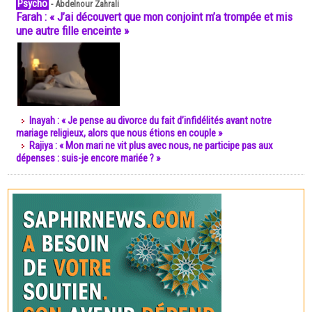
Psycho
-
Abdelnour Zahrali
Farah : « J’ai découvert que mon conjoint m’a trompée et mis
une autre fille enceinte »
Inayah : « Je pense au divorce du fait d’infidélités avant notre
mariage religieux, alors que nous étions en couple »
Rajiya : « Mon mari ne vit plus avec nous, ne participe pas aux
dépenses : suis-je encore mariée ? »