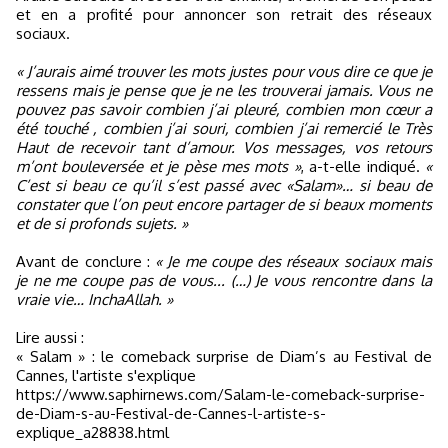
et en a profité pour annoncer son retrait des réseaux
sociaux.
« J’aurais aimé trouver les mots justes pour vous dire ce que je
ressens mais je pense que je ne les trouverai jamais. Vous ne
pouvez pas savoir combien j’ai pleuré, combien mon cœur a
été touché , combien j’ai souri, combien j’ai remercié le Très
Haut de recevoir tant d’amour. Vos messages, vos retours
m’ont bouleversée et je pèse mes mots »
, a-t-elle indiqué.
«
C’est si beau ce qu’il s’est passé avec «Salam»… si beau de
constater que l’on peut encore partager de si beaux moments
et de si profonds sujets. »
Avant de conclure :
« Je me coupe des réseaux sociaux mais
je ne me coupe pas de vous... (…) Je vous rencontre dans la
vraie vie… InchaAllah. »
Lire aussi :
« Salam » : le comeback surprise de Diam’s au Festival de
Cannes, l'artiste s'explique
https://www.saphirnews.com/Salam-le-comeback-surprise-
de-Diam-s-au-Festival-de-Cannes-l-artiste-s-
explique_a28838.html