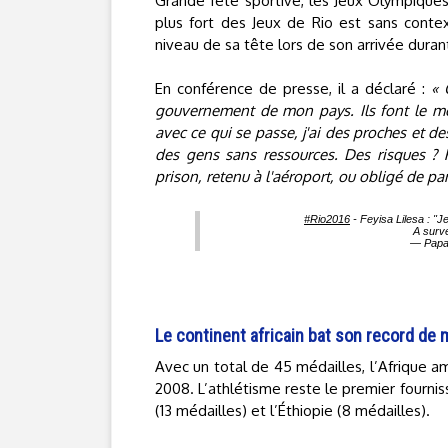
Grande fête sportive, les Jeux Olympiques
plus fort des Jeux de Rio est sans context
niveau de sa tête lors de son arrivée dura
En conférence de presse, il a déclaré :
« 
gouvernement de mon pays. Ils font le mêm
avec ce qui se passe, j'ai des proches et 
des gens sans ressources. Des risques ? Pe
prison, retenu à l'aéroport, ou obligé de par
#Rio2016
- Feyisa Lilesa : "J
A survei
— Papa
Le continent africain bat son record de 
Avec un total de 45 médailles, l’Afrique 
2008. L’athlétisme reste le premier fournis
(13 médailles) et l’Éthiopie (8 médailles).