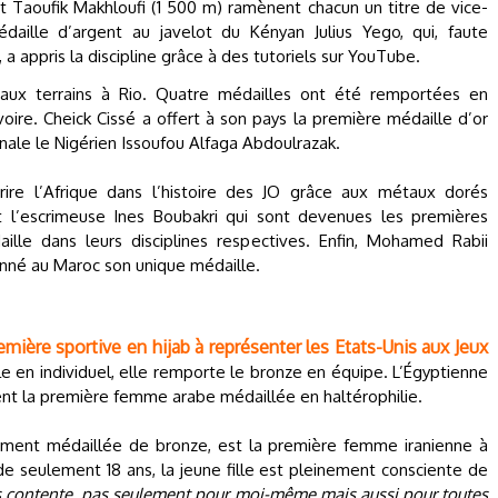
t Taoufik Makhloufi (1 500 m) ramènent chacun un titre de vice-
aille d’argent au javelot du Kényan Julius Yego, qui, faute
 a appris la discipline grâce à des tutoriels sur YouTube.
aux terrains à Rio. Quatre médailles ont été remportées en
ire. Cheick Cissé a offert à son pays la première médaille d’or
finale le Nigérien Issoufou Alfaga Abdoulrazak.
rire l’Afrique dans l’histoire des JO grâce aux métaux dorés
 l’escrimeuse Ines Boubakri qui sont devenues les premières
lle dans leurs disciplines respectives. Enfin, Mohamed Rabii
nné au Maroc son unique médaille.
mière sportive en hijab à représenter les Etats-Unis aux Jeux
e en individuel, elle remporte le bronze en équipe. L’Égyptienne
nt la première femme arabe médaillée en haltérophilie.
ement médaillée de bronze, est la première femme iranienne à
 seulement 18 ans, la jeune fille est pleinement consciente de
is contente, pas seulement pour moi-même mais aussi pour toutes