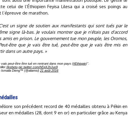
 sont aussi une importante manifestation politique. Le geste le
e celui de l’Éthiopien Feyisa Lilesa qui a croisé ses poings au
nt l’épreuve de marathon.
C'est un signe de soutien aux manifestants qui sont tués par le
e signe là-bas. Je voulais montrer que je n'étais pas d'accord
des amis en prison. Le gouvernement tue mon peuple, les Oromos,
ut-être que je vais être tué, peut-être que je vais être mis en
tir dans un autre pays. »
e vais peut-être être tué en rentrant dans mon pays (
#Ethiopie
)".
ller.
#kebetu
pic.twitter.com/hEqXJhJuo9
 Ismaila Dieng™ (@aliamsi)
21 août 2016
médailles
améliore son précédent record de 40 médailles obtenu à Pékin en
seur en médailles (28, dont 9 en or) en particulier grâce au Kenya