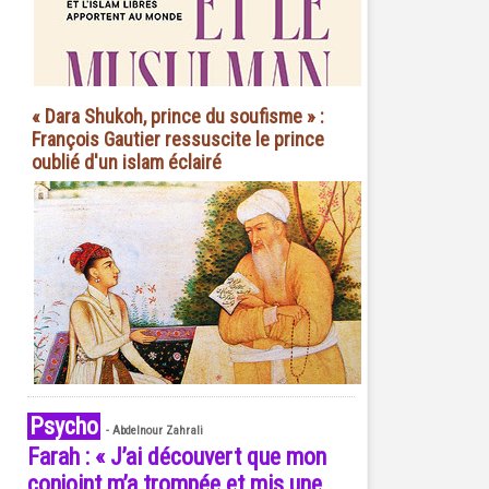
« Dara Shukoh, prince du soufisme » :
François Gautier ressuscite le prince
oublié d'un islam éclairé
Psycho
-
Abdelnour Zahrali
Farah : « J’ai découvert que mon
conjoint m’a trompée et mis une