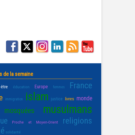
s de la semaine
France
Europe
-être
éducation
femmes
islam
e
monde
justice
livres
immigration
musulmans
mosquées
religions
que
Proche et Moyen-Orient
té
solidarité