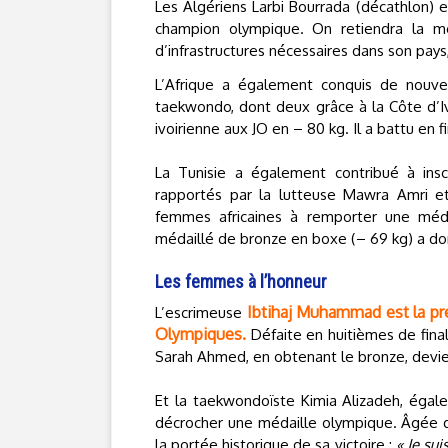
Les Algériens Larbi Bourrada (décathlon) e
champion olympique. On retiendra la méd
d’infrastructures nécessaires dans son pays,
L’Afrique a également conquis de nouve
taekwondo, dont deux grâce à la Côte d’Ivo
ivoirienne aux JO en – 80 kg. Il a battu en 
La Tunisie a également contribué à insc
rapportés par la lutteuse Mawra Amri et
femmes africaines à remporter une médai
médaillé de bronze en boxe (– 69 kg) a do
Les femmes à l’honneur
Ibtihaj Muhammad est la pre
L’escrimeuse
Olympiques.
Défaite en huitièmes de final
Sarah Ahmed, en obtenant le bronze, devie
Et la taekwondoïste Kimia Alizadeh, égal
décrocher une médaille olympique. Âgée de
la portée historique de sa victoire :
« Je su