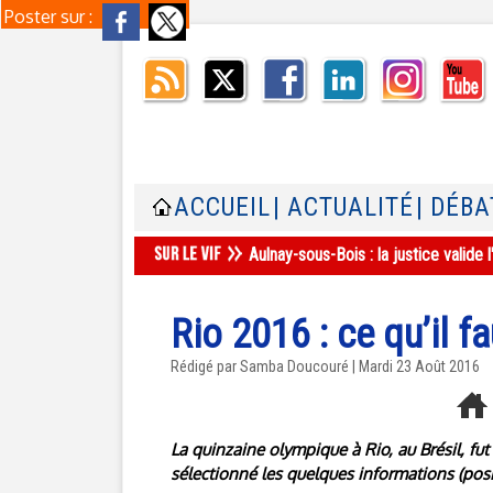
Poster sur :
ACCUEIL
| ACTUALITÉ
| DÉBA
Aulnay-sous-Bois : la justice valid
Rio 2016 : ce qu’il 
Rédigé par
Samba Doucouré
| Mardi 23 Août 2016
La quinzaine olympique à Rio, au Brésil, fu
sélectionné les quelques informations (posit