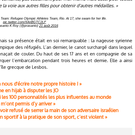
e la voie aux autres filles pour obtenir d'autres médailles. »
 Team: Refugee Olympic Athletes Team, Rio. At 17, she swam for her life.
pic.twitter.com/XAnBGTC2LF
santo K Roy (@prasanto)
21 août 2016
mais sa présence était en soi remarquable : la nageuse syrienne
mpique des réfugiés. L’an dernier, le canot surchargé dans lequel
enaçait de couler. Du haut de ses 17 ans et en compagnie de sa
rquer l’embarcation pendant trois heures et demie. Elle a ainsi
l’île grecque de Lesbos.
nous d'écrire notre propre histoire ! »
 en hijab à disputer les JO
les 100 personnalités les plus influentes au monde
m’ont permis d’y arriver »
oir refusé de serrer la main de son adversaire israélien
n sportif à la pratique de son sport, c’est violent »