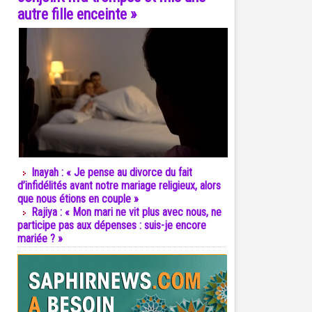
autre fille enceinte »
Inayah : « Je pense au divorce du fait
d’infidélités avant notre mariage religieux, alors
que nous étions en couple »
Rajiya : « Mon mari ne vit plus avec nous, ne
participe pas aux dépenses : suis-je encore
mariée ? »