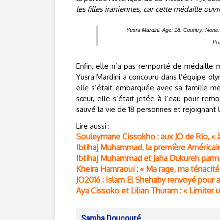
les filles iraniennes, car cette médaille ouvr
Yusra Mardini. Age: 18. Country: None.
— Pra
Enfin, elle n’a pas remporté de médaille 
Yusra Mardini a concouru dans l’équipe oly
elle s’était embarquée avec sa famille m
sœur, elle s’était jetée à l’eau pour remo
sauvé la vie de 18 personnes et rejoignant 
Lire aussi :
Souleymane Cissokho : aux JO de Rio, « à 
Ibtihaj Muhammad, la première Américaine
Ibtihaj Muhammad et Jaha Dukureh parmi 
Kheira Hamraoui : « Ma rage, ma ténacité 
JO2016 : Islam El Shehaby renvoyé pour av
Aya Cissoko et Lilian Thuram : « Limiter u
Samba Doucouré