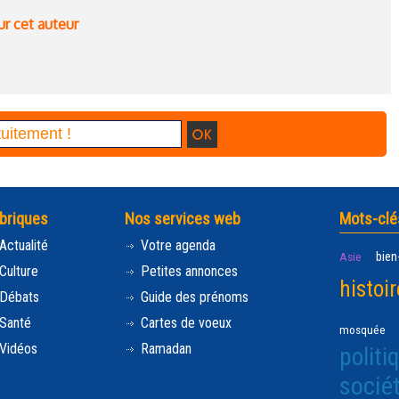
ur cet auteur
briques
Nos services web
Mots-clé
Actualité
Votre agenda
bien
Asie
Culture
Petites annonces
histoir
Débats
Guide des prénoms
Santé
Cartes de voeux
mosquée
Vidéos
Ramadan
politi
socié