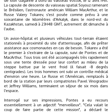
de Iouri Gagarine à bord du vaisseau Vostok, le 12 avril 1961.
La capsule de descente du vaisseau spatial Soyouz ramenant
le Brésilien, l'astronaute américain William MacArthur, et le
Russe Valery Tokarev, s'est posée comme prévu à une
soixantaine de kilomètres d'Arkalyk, dans le nord-est du
Kazakhstan, samedi à 23H48 GMT, autrement dit dimanche à
l'aube.
Un avion-hôpital et plusieurs véhicules tout-terrain étaient
stationnés à proximité du site d'atterrissage, afin de prêter
assistance aux cosmonautes en cas de besoin. Tokarev a été
le premier à s'extraire de la capsule, suivi de Pontes et de
MacArthur. Tous trois ont été accompagnés très rapidement
sous une tente dressée pour leur confort au milieu de la
steppe battue par le vent froid (il faisait -8 degrés
centigrades). Les trois hommes ont subi un contrôle médical
d'environ une heure. Le Russe et l'Américain, remplacés à
bord de la station par leurs compatriotes Pavel Vinogradov
et Jeffrey Williams, terminaient un séjour de six mois dans
l'espace.
Interrogé sur ses impressions, Pontes a eu recours
essentiellement à un adjectif: "merveilleux". "Cela valait le
coup de faire partie de cette mission", a déclaré le