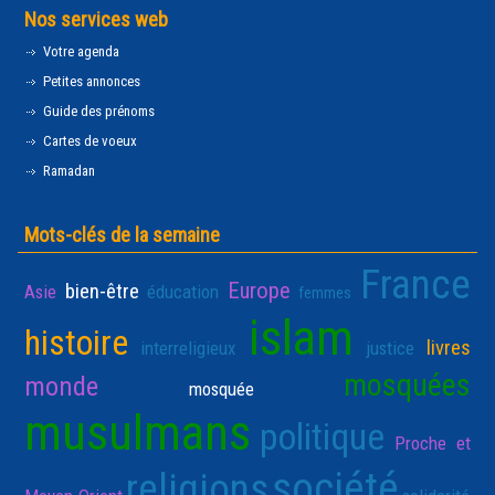
Nos services web
Votre agenda
Petites annonces
Guide des prénoms
Cartes de voeux
Ramadan
Mots-clés de la semaine
France
Europe
bien-être
Asie
éducation
femmes
islam
histoire
livres
interreligieux
justice
mosquées
monde
mosquée
musulmans
politique
Proche et
société
religions