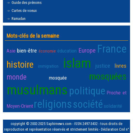
Guide des prénoms
Cartes de voeux
Ramadan
Mots-clés de la semaine
France
Europe
bien-être
Asie
éducation
économie
islam
histoire
justice
livres
immigration
mosquées
monde
mosquée
musulmans
politique
Proche et
religions
société
Moyen-Orient
solidarité
copyright © 2002-2025 Saphirnews.com - ISSN 2497-3432 - tous droits de
reproduction et représentation réservés et strictement limités - Déclaration Cnil n°