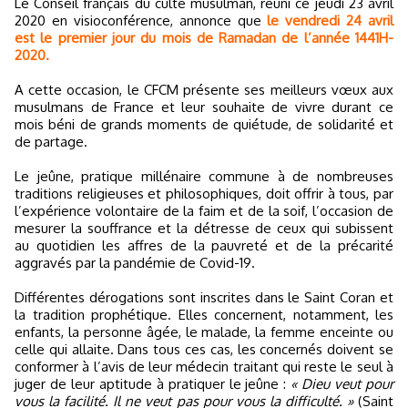
Le Conseil français du culte musulman, réuni ce jeudi 23 avril
2020 en visioconférence, annonce que
le vendredi 24 avril
est le premier jour du mois de Ramadan de l’année 1441H-
2020.
A cette occasion, le CFCM présente ses meilleurs vœux aux
musulmans de France et leur souhaite de vivre durant ce
mois béni de grands moments de quiétude, de solidarité et
de partage.
Le jeûne, pratique millénaire commune à de nombreuses
traditions religieuses et philosophiques, doit offrir à tous, par
l’expérience volontaire de la faim et de la soif, l’occasion de
mesurer la souffrance et la détresse de ceux qui subissent
au quotidien les affres de la pauvreté et de la précarité
aggravés par la pandémie de Covid-19.
Différentes dérogations sont inscrites dans le Saint Coran et
la tradition prophétique. Elles concernent, notamment, les
enfants, la personne âgée, le malade, la femme enceinte ou
celle qui allaite. Dans tous ces cas, les concernés doivent se
conformer à l’avis de leur médecin traitant qui reste le seul à
juger de leur aptitude à pratiquer le jeûne :
« Dieu veut pour
vous la facilité. Il ne veut pas pour vous la difficulté. »
(Saint