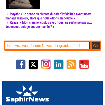
Inayah : « Je pense au divorce du fait d’infidélités avant notre
mariage religieux, alors que nous étions en couple »
Rajiya : « Mon mari ne vit plus avec nous, ne participe pas aux
dépenses : suis-je encore mariée ? »