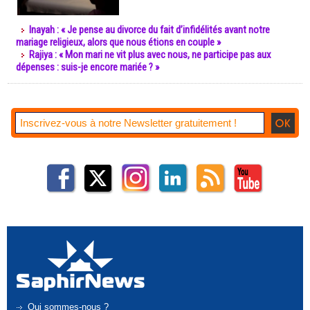
Inayah : « Je pense au divorce du fait d’infidélités avant notre
mariage religieux, alors que nous étions en couple »
Rajiya : « Mon mari ne vit plus avec nous, ne participe pas aux
dépenses : suis-je encore mariée ? »
Qui sommes-nous ?