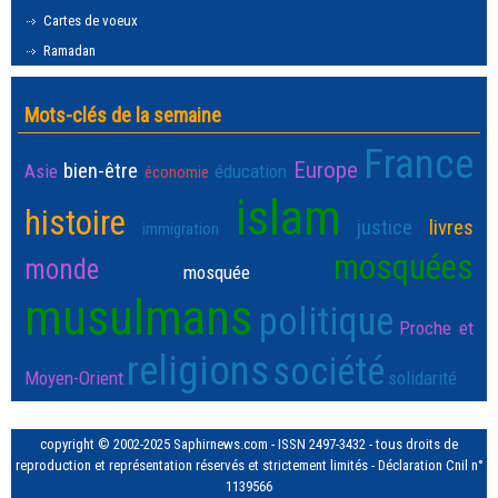
Cartes de voeux
Ramadan
Mots-clés de la semaine
France
Europe
bien-être
Asie
éducation
économie
islam
histoire
justice
livres
immigration
mosquées
monde
mosquée
musulmans
politique
Proche et
religions
société
Moyen-Orient
solidarité
copyright © 2002-2025 Saphirnews.com - ISSN 2497-3432 - tous droits de
reproduction et représentation réservés et strictement limités - Déclaration Cnil n°
1139566