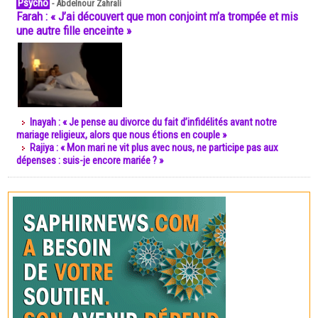
Psycho
-
Abdelnour Zahrali
Farah : « J’ai découvert que mon conjoint m’a trompée et mis
une autre fille enceinte »
Inayah : « Je pense au divorce du fait d’infidélités avant notre
mariage religieux, alors que nous étions en couple »
Rajiya : « Mon mari ne vit plus avec nous, ne participe pas aux
dépenses : suis-je encore mariée ? »