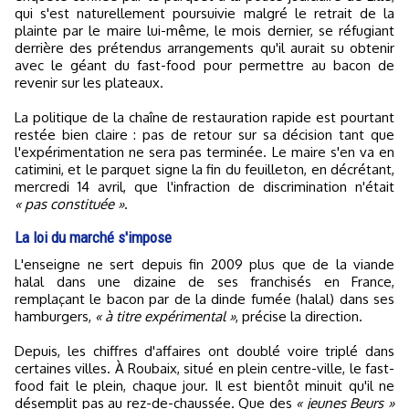
qui s'est naturellement poursuivie malgré le retrait de la
plainte par le maire lui-même, le mois dernier, se réfugiant
derrière des prétendus arrangements qu'il aurait su obtenir
avec le géant du fast-food pour permettre au bacon de
revenir sur les plateaux.
La politique de la chaîne de restauration rapide est pourtant
restée bien claire : pas de retour sur sa décision tant que
l'expérimentation ne sera pas terminée. Le maire s'en va en
catimini, et le parquet signe la fin du feuilleton, en décrétant,
mercredi 14 avril, que l'infraction de discrimination n'était
« pas constituée »
.
La loi du marché s'impose
L'enseigne ne sert depuis fin 2009 plus que de la viande
halal dans une dizaine de ses franchisés en France,
remplaçant le bacon par de la dinde fumée (halal) dans ses
hamburgers,
« à titre expérimental »
, précise la direction.
Depuis, les chiffres d'affaires ont doublé voire triplé dans
certaines villes. À Roubaix, situé en plein centre-ville, le fast-
food fait le plein, chaque jour. Il est bientôt minuit qu'il ne
désemplit pas au rez-de-chaussée. Que des
« jeunes Beurs »