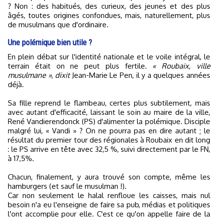
? Non : des habitués, des curieux, des jeunes et des plus
âgés, toutes origines confondues, mais, naturellement, plus
de musulmans que d'ordinaire.
Une polémique bien utile ?
En plein débat sur l'identité nationale et le voile intégral, le
terrain était on ne peut plus fertile.
« Roubaix, ville
musulmane »
,
dixit
Jean-Marie Le Pen, il y a quelques années
déjà.
Sa fille reprend le flambeau, certes plus subtilement, mais
avec autant d'efficacité, laissant le soin au maire de la ville,
René Vandierendonck (PS) d'alimenter la polémique. Disciple
malgré lui, « Vandi » ? On ne pourra pas en dire autant ; le
résultat du premier tour des régionales à Roubaix en dit long
: le PS arrive en tête avec 32,5 %, suivi directement par le FN,
à 17,5%.
Chacun, finalement, y aura trouvé son compte, même les
hamburgers (et sauf le musulman !).
Car non seulement le halal renfloue les caisses, mais nul
besoin n'a eu l'enseigne de faire sa pub, médias et politiques
l'ont accomplie pour elle. C'est ce qu'on appelle faire de la