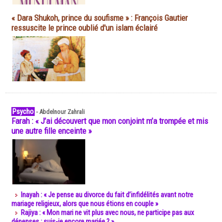
« Dara Shukoh, prince du soufisme » : François Gautier
ressuscite le prince oublié d'un islam éclairé
Psycho
-
Abdelnour Zahrali
Farah : « J’ai découvert que mon conjoint m’a trompée et mis
une autre fille enceinte »
Inayah : « Je pense au divorce du fait d’infidélités avant notre
mariage religieux, alors que nous étions en couple »
Rajiya : « Mon mari ne vit plus avec nous, ne participe pas aux
dépenses : suis-je encore mariée ? »