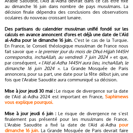
Arabie Saoudite, l'Aïd al-Adha devrait dans ce cas être fixé
au dimanche 16 juin dans nombre de pays musulmans. La
décision finale dépendra des conclusions des observations
oculaires du nouveau croissant lunaire.
Des partisans du calendrier musulman unifié fondé sur les
calculs en avance annoncent d'ores et déjà une date de l’Aïd
al-Adha pour le dimanche 16 juin.
C'est le cas de la Turquie.
En France, le Conseil théologique musulman de France nous
fait savoir que
« le premier jour du mois de Dhul-Hijjah 1445H
correspondra, inchaAllah, au vendredi 7 juin 2024 »
et que,
par conséquent,
« l'Aïd al-Adha 1445H aura lieu, inchaAllah, le
dimanche 16 juin 2024 »
. La Grande Mosquée de Paris
annoncera, pour sa part, une date pour la fête début juin, une
fois que l'Arabie Saoudite aura communiqué sa décision.
Mise à jour jeudi 30 mai :
Le risque de divergence sur la date
de l'Aïd al-Adha 2024 est important en France,
Saphirnews
vous explique pourquoi.
Mise à jour jeudi 6 juin :
Le risque de divergence ne s’est
finalement pas présenté pour les musulmans de France.
L'Arabie Saoudite a fixé la date de l'Aïd al-Adha
pour
dimanche 16 juin.
La Grande Mosquée de Paris devrait faire