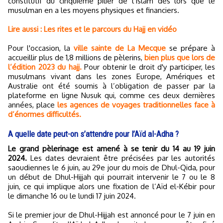
constitutif du cinquième pilier de l’islam dès lors que le
musulman en a les moyens physiques et financiers.
Lire aussi : Les rites et le parcours du Hajj en vidéo
Pour l'occasion, la
ville sainte de La Mecque
se prépare à
accueillir plus de 1,8 millions de pèlerins,
bien plus que lors de
l’édition 2023 du hajj.
Pour obtenir le droit d'y participer, les
musulmans vivant dans les zones Europe, Amériques et
Australie ont été soumis à l’obligation de passer par la
plateforme en ligne Nusuk qui, comme ces deux dernières
années, place
les agences de voyages traditionnelles face à
d’énormes difficultés.
A quelle date peut-on s’attendre pour l’Aïd al-Adha ?
Le grand pèlerinage est amené à se tenir du 14 au 19 juin
2024.
Les dates devraient être précisées par les autorités
saoudiennes le 6 juin, au 29e jour du mois de Dhul-Qida, pour
un début de Dhul-Hijjah qui pourrait intervenir le 7 ou le 8
juin, ce qui implique alors une fixation de l’Aïd el-Kébir pour
le dimanche 16 ou le lundi 17 juin 2024.
Si le premier jour de Dhul-Hijjah est annoncé pour le 7 juin en