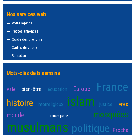
Nos services web
Votre agenda
Petites annonces
Guide des prénoms
Cartes de voeux
Ramadan
Mots-clés de la semaine
France
Europe
bien-être
Asie
éducation
islam
histoire
livres
interreligieux
justice
mosquées
monde
mosquée
musulmans
politique
Proche