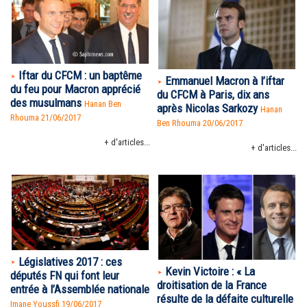
Iftar du CFCM : un baptême
Emmanuel Macron à l’iftar
du feu pour Macron apprécié
du CFCM à Paris, dix ans
des musulmans
Hanan Ben
après Nicolas Sarkozy
Hanan
Rhouma
21/06/2017
Ben Rhouma
20/06/2017
+ d'articles...
+ d'articles...
Législatives 2017 : ces
Kevin Victoire : « La
députés FN qui font leur
droitisation de la France
entrée à l’Assemblée nationale
résulte de la défaite culturelle
Imane Youssfi 19/06/2017