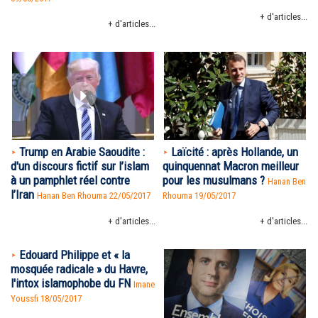
+ d'articles...
+ d'articles...
Trump en Arabie Saoudite :
Laïcité : après Hollande, un
d'un discours fictif sur l’islam
quinquennat Macron meilleur
à un pamphlet réel contre
pour les musulmans ?
Hanan Ben
l’Iran
Hanan Ben Rhouma
22/05/2017
Rhouma
19/05/2017
+ d'articles...
+ d'articles...
Edouard Philippe et « la
mosquée radicale » du Havre,
l'intox islamophobe du FN
Imane
Youssfi 18/05/2017