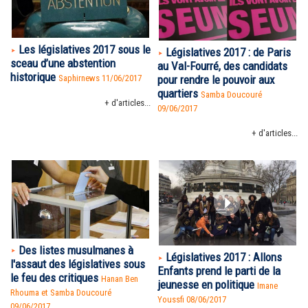
Les législatives 2017 sous le
Législatives 2017 : de Paris
sceau d’une abstention
au Val-Fourré, des candidats
historique
Saphirnews 11/06/2017
pour rendre le pouvoir aux
quartiers
Samba Doucouré
+ d'articles...
09/06/2017
+ d'articles...
Des listes musulmanes à
Législatives 2017 : Allons
l'assaut des législatives sous
Enfants prend le parti de la
le feu des critiques
Hanan Ben
jeunesse en politique
Imane
Rhouma et Samba Doucouré
Youssfi 08/06/2017
09/06/2017