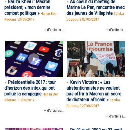
Bariza Khiari : Macron
Au coeur du meeting de
président, « mon dernier
Marine Le Pen, rencontre avec
combat politique »
des jeunes de Villepinte
Hanan Ben
Samba
Rhouma
03/05/2017
Doucouré
02/05/2017
+ d'articles...
+ d'articles...
Présidentielle 2017 : tour
Kevin Victoire : « Les
d’horizon des intox qui ont
abstentionnistes ne veulent
pollué la campagne
pas offrir à Macron un score
Hanan Ben
de dictateur africain »
Rhouma
01/05/2017
Samba
Doucouré
27/04/2017
+ d'articles...
+ d'articles...
Du 21 avril 2002 au 23 avril