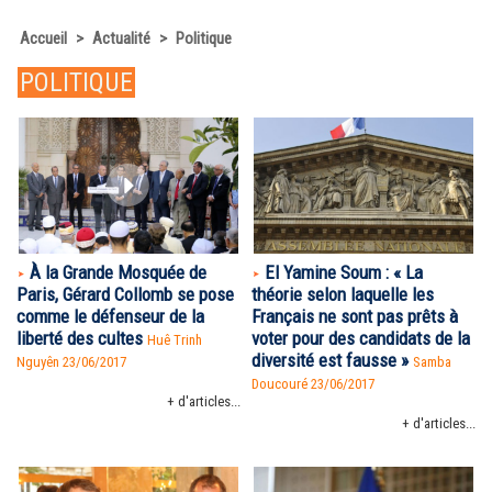
Accueil
>
Actualité
>
Politique
POLITIQUE
À la Grande Mosquée de
El Yamine Soum : « La
Paris, Gérard Collomb se pose
théorie selon laquelle les
comme le défenseur de la
Français ne sont pas prêts à
liberté des cultes
voter pour des candidats de la
Huê Trinh
diversité est fausse »
Nguyên
23/06/2017
Samba
Doucouré
23/06/2017
+ d'articles...
+ d'articles...