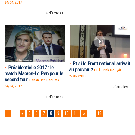
24/04/2017
+ d'articles...
Et si le Front national arrivait
Présidentielle 2017 : le
au pouvoir ?
Huê Trinh Nguyên
match Macron-Le Pen pour le
22/04/2017
second tour
Hanan Ben Rhouma
24/04/2017
+ d'articles...
+ d'articles...
1
...
«
5
6
7
8
9
10
11
»
...
18