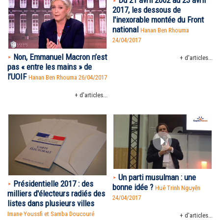
2017, les dessous de
l'inexorable montée du Front
national
Hanan Ben Rhouma
24/04/2017
Non, Emmanuel Macron n’est
+ d'articles...
pas « entre les mains » de
l’UOIF
Hanan Ben Rhouma
26/04/2017
+ d'articles...
Un parti musulman : une
Présidentielle 2017 : des
bonne idée ?
Huê Trinh Nguyên
milliers d'électeurs radiés des
24/04/2017
listes dans plusieurs villes
Imane Youssfi et Samba Doucouré
+ d'articles...