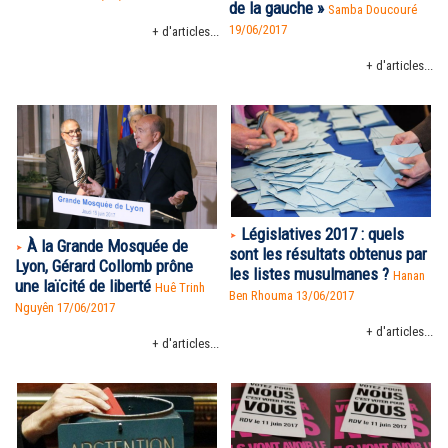
de la gauche »
Samba Doucouré
19/06/2017
+ d'articles...
+ d'articles...
Législatives 2017 : quels
À la Grande Mosquée de
sont les résultats obtenus par
Lyon, Gérard Collomb prône
les listes musulmanes ?
Hanan
une laïcité de liberté
Huê Trinh
Ben Rhouma
13/06/2017
Nguyên
17/06/2017
+ d'articles...
+ d'articles...