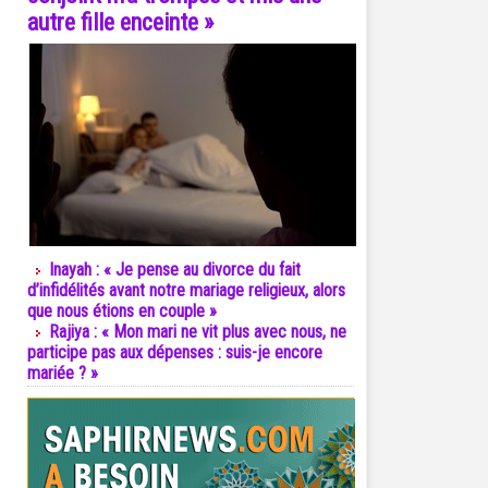
autre fille enceinte »
Inayah : « Je pense au divorce du fait
d’infidélités avant notre mariage religieux, alors
que nous étions en couple »
Rajiya : « Mon mari ne vit plus avec nous, ne
participe pas aux dépenses : suis-je encore
mariée ? »