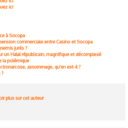
uez ici
uez ici
nce à Socopa
uspension commerciale entre Casino et Socopa
nnemis jurés ?
ur un Halal républicain, magnifique et décomplexé
ce la polémique
lectronarcose, assommage, qu'en est-il ?
 ?
ir plus sur cet auteur