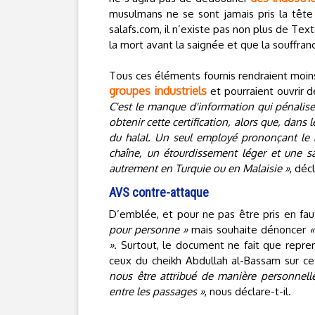
musulmans ne se sont jamais pris la tête
salafs.com, il n’existe pas non plus de Tex
la mort avant la saignée et que la souffranc
Tous ces éléments fournis rendraient moins
groupes industriels
et pourraient ouvrir d
C'est le manque d'information qui pénalise
obtenir cette certification, alors que, dans 
du halal. Un seul employé prononçant le 
chaîne, un étourdissement léger et une sa
autrement en Turquie ou en Malaisie »
, déc
AVS contre-attaque
D’emblée, et pour ne pas être pris en faute
pour personne »
mais souhaite dénoncer
«
»
. Surtout, le document ne fait que reprend
ceux du cheikh Abdullah al-Bassam sur ce 
nous être attribué de manière personnelle,
entre les passages »
, nous déclare-t-il.