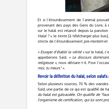
Et si l’étourdissement de l’animal pouvai
provenant des pays des Gens du Livre, à sa
sur le halal est relancé depuis la parutio
Halal ? »
, le texte [à télécharger plus bas],
stricte de l’étourdissement
pre-mortem
et 
« Essayer d’établir la vérité »
sur le halal, 
appellerons Saïd.
« Le discours dominant
religieuse »
, nous déclare-t-il. Pour l’occa
moi, tu meurs" »
.
Revoir la définition du halal, selon salaf
Selon plusieurs sources, 70 % des viandes h
Saïd, une partie de ce qui est qualifié de h
du halal est galvaudée. On qualifie de "fau
l'organisme de certification, qui lui sont 