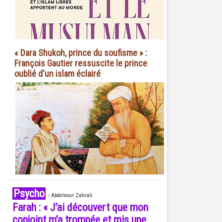
« Dara Shukoh, prince du soufisme » :
François Gautier ressuscite le prince
oublié d'un islam éclairé
Psycho
-
Abdelnour Zahrali
Farah : « J’ai découvert que mon
conjoint m’a trompée et mis une