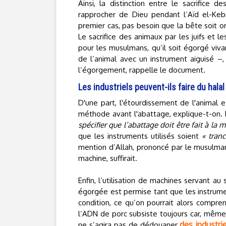
Ainsi, la distinction entre le sacrifice
rapprocher de Dieu pendant l’Aïd el-Keb
premier cas, pas besoin que la bête soit o
Le sacrifice des animaux par les juifs et le
pour les musulmans, qu’il soit égorgé viv
de l’animal avec un instrument aiguisé –,
l’égorgement, rappelle le document.
Les industriels peuvent-ils faire du halal
D'une part, l'étourdissement de l'animal 
méthode avant l'abattage, explique-t-on. D
spécifier que l’abattage doit être fait à la m
que les instruments utilisés soient
« tran
mention d’Allah, prononcé par le musulman,
machine, suffirait.
Enfin, l’utilisation de machines servant a
égorgée est permise tant que les instrumen
condition, ce qu’on pourrait alors compren
l’ADN de porc subsiste toujours car, même 
des industri
ne s’agira pas de dédouaner