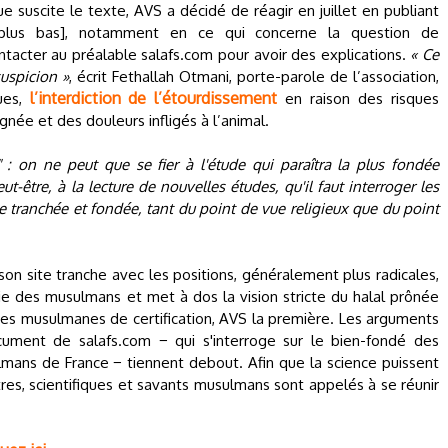
e suscite le texte, AVS a décidé de réagir en juillet en publiant
plus bas], notamment en ce qui concerne la question de
ntacter au préalable salafs.com pour avoir des explications.
« Ce
suspicion »
, écrit Fethallah Otmani, porte-parole de l’association,
l’interdiction de l’étourdissement
ques,
en raison des risques
gnée et des douleurs infligés à l’animal.
" : on ne peut que se fier à l'étude qui paraîtra la plus fondée
ut-être, à la lecture de nouvelles études, qu'il faut interroger les
e tranchée et fondée, tant du point de vue religieux que du point
son site tranche avec les positions, généralement plus radicales,
ie des musulmans et met à dos la vision stricte du halal prônée
es musulmanes de certification, AVS la première. Les arguments
cument de salafs.com − qui s'interroge sur le bien-fondé des
mans de France − tiennent debout. Afin que la science puissent
tres, scientifiques et savants musulmans sont appelés à se réunir