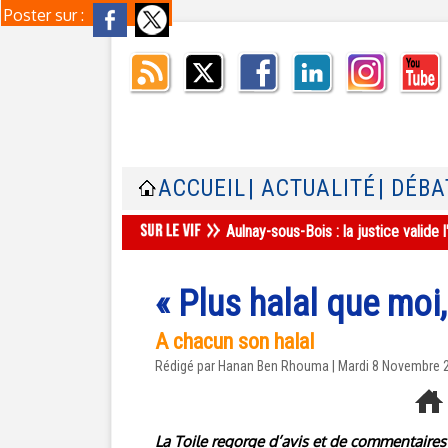
Poster sur :
ACCUEIL
| ACTUALITÉ
| DÉBA
Aulnay-sous-Bois : la justice valid
« Plus halal que moi
A chacun son halal
Rédigé par
Hanan Ben Rhouma
| Mardi 8 Novembre 
La Toile regorge d’avis et de commentaires 