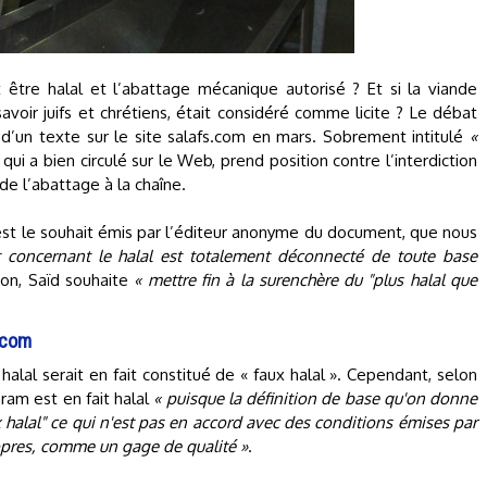
t être halal et l’abattage mécanique autorisé ? Et si la viande
voir juifs et chrétiens, était considéré comme licite ? Le débat
n d’un texte sur le site salafs.com en mars. Sobrement intitulé
«
 qui a bien circulé sur le Web, prend position contre l’interdiction
de l’abattage à la chaîne.
c’est le souhait émis par l’éditeur anonyme du document, que nous
 concernant le halal est totalement déconnecté de toute base
sion, Saïd souhaite
« mettre fin à la surenchère du "plus halal que
s.com
alal serait en fait constitué de « faux halal ». Cependant, selon
aram est en fait halal
« puisque la définition de base qu'on donne
x halal" ce qui n'est pas en accord avec des conditions émises par
propres, comme un gage de qualité »
.