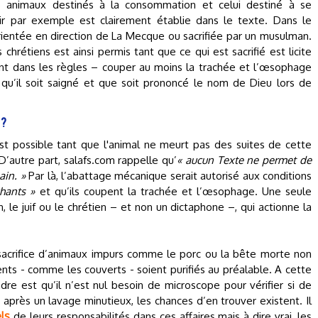
 des animaux destinés à la consommation et celui destiné à se
ir par exemple est clairement établie dans le texte. Dans le
rientée en direction de La Mecque ou sacrifiée par un musulman.
s chrétiens est ainsi permis tant que ce qui est sacrifié est licite
ant dans les règles – couper au moins la trachée et l’œsophage
 qu’il soit saigné et que soit prononcé le nom de Dieu lors de
 ?
est possible tant que l'animal ne meurt pas des suites de cette
’autre part, salafs.com rappelle qu’
« aucun Texte ne permet de
ain. »
Par là, l’abattage mécanique serait autorisé aux conditions
chants »
et qu’ils coupent la trachée et l’œsophage. Une seule
 le juif ou le chrétien – et non un dictaphone –, qui actionne la
u sacrifice d’animaux impurs comme le porc ou la bête morte non
ts - comme les couverts - soient purifiés au préalable. A cette
dre est qu’il n’est nul besoin de microscope pour vérifier si de
après un lavage minutieux, les chances d’en trouver existent. Il
els
de leurs responsabilités dans ces affaires mais à dire vrai, les