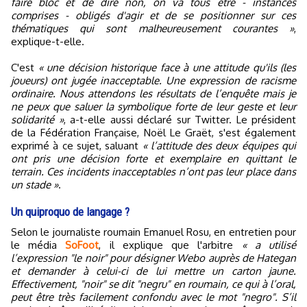
faire bloc et de dire non, on va tous être - instances
comprises - obligés d'agir et de se positionner sur ces
thématiques qui sont malheureusement courantes »
,
explique-t-elle.
C'est
« une décision historique face à une attitude qu'ils (les
joueurs) ont jugée inacceptable. Une expression de racisme
ordinaire. Nous attendons les résultats de l’enquête mais je
ne peux que saluer la symbolique forte de leur geste et leur
solidarité »
, a-t-elle aussi déclaré sur Twitter. Le président
de la Fédération Française, Noël Le Graët, s'est également
exprimé à ce sujet, saluant
« l’attitude des deux équipes qui
ont pris une décision forte et exemplaire en quittant le
terrain. Ces incidents inacceptables n’ont pas leur place dans
un stade »
.
Un quiproquo de langage ?
Selon le journaliste roumain Emanuel Rosu, en entretien pour
le média
SoFoot
, il explique que l'arbitre
« a utilisé
l’expression "le noir" pour désigner Webo auprès de Hategan
et demander à celui-ci de lui mettre un carton jaune.
Effectivement, "noir" se dit "negru" en roumain, ce qui à l’oral,
peut être très facilement confondu avec le mot "negro". S’il