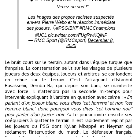
- Venez on sort !"
Les images des propos racistes suspectés
envers Pierre Webo et la réaction immédiate
des joueurs. 👇
#PSGIBKF
#RMCChampions
#UCL
pic.twitter.com/FUgRwKQjNP
— RMC Sport (@RMCsport)
December 8,
2020
Le bruit court sur le terrain, autant dans l'équipe turque que
française. La consternation se lit sur les visages de plusieurs
joueurs des deux équipes. Joueurs et arbitres, se confondent
en cohue sur le terrain. C'est l'attaquant d'Istanbul
Basaksehir, Demba Ba, qui depuis son banc, se manifeste
avec force. Il n'attendra pas la seconde mi-temps pour
intervenir, expliquant à l'arbitre en question avec calme :
« En
parlant d’un joueur blanc, vous dites "cet homme" et non "cet
homme blanc" donc pourquoi vous dites "cet homme noir"
pour parler d’un joueur noir ? »
Le joueur invite ensuite ses
coéquipiers à quitter le terrain. Il est rapidement rejoint par
les joueurs du PSG dont Kylian Mbappé et Neymar qui
réclament l'interruption du match. Le défenseur français,