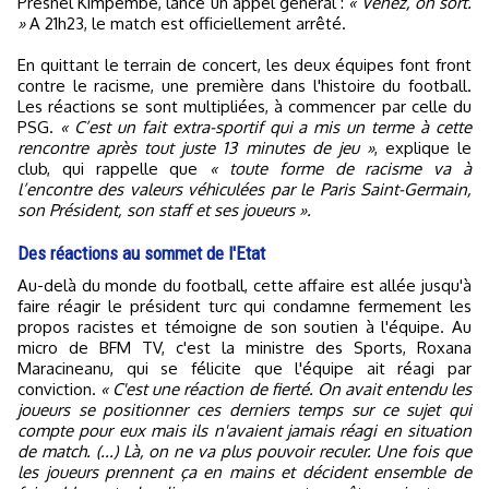
Presnel Kimpembe, lance un appel général :
« Venez, on sort.
»
A 21h23, le match est officiellement arrêté.
En quittant le terrain de concert, les deux équipes font front
contre le racisme, une première dans l'histoire du football.
Les réactions se sont multipliées, à commencer par celle du
PSG.
« C’est un fait extra-sportif qui a mis un terme à cette
rencontre après tout juste 13 minutes de jeu »
, explique le
club, qui rappelle que
« toute forme de racisme va à
l’encontre des valeurs véhiculées par le Paris Saint-Germain,
son Président, son staff et ses joueurs ».
Des réactions au sommet de l'Etat
Au-delà du monde du football, cette affaire est allée jusqu'à
faire réagir le président turc qui condamne fermement les
propos racistes et témoigne de son soutien à l'équipe. Au
micro de BFM TV, c'est la ministre des Sports, Roxana
Maracineanu, qui se félicite que l'équipe ait réagi par
conviction.
« C'est une réaction de fierté. On avait entendu les
joueurs se positionner ces derniers temps sur ce sujet qui
compte pour eux mais ils n'avaient jamais réagi en situation
de match. (...) Là, on ne va plus pouvoir reculer. Une fois que
les joueurs prennent ça en mains et décident ensemble de