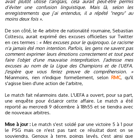
avait plutôt utilisé l'anglais, cela aurait peut-être permis
d’éviter une confusion linguistique. Mais là, selon les
enregistrements que j’ai entendus, il a répété "negru" au
moins deux fois ».
De son côté, le 4e arbitre de nationalité roumaine, Sebastian
Coltescu, aurait exprimé des excuses officielles sur Twitter
en ces termes :
« Mes excuses pour le quiproquo. Le racisme
n'a jamais été mon intention. Parfois, les gens ne savent pas
comment exprimer leurs émotions correctement et tout peut
faire l'objet d'une mauvaise interprétation. J'adresse mes
excuses au nom de la Ligue des Champions et de l'UEFA.
J'espère que vous feriez preuve de compréhension. »
Néanmoins, rien n'indique formellement, selon
RMC
, qu'il
s'agisse bien d'une action de l'arbitre,
Le match fait néanmoins date. L'UEFA a ouvert, pour sa part,
une enquête pour éclaircir cette affaire. Le match a été
reporté au mercredi 9 décembre à 18h55 et se tiendra avec
de nouveaux arbitres.
Mise à jour :
Le match s'est soldé par une victoire 5 à 1 pour
le PSG mais ce n'est pas tant ce résultat dont on se
souviendra. Genoux à terre, poings levés, c'est ainsi que