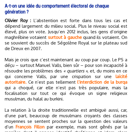
A-t-on une idée du comportement électoral de chaque
génération ?
Olivier Roy :
L’abstention est forte dans tous les cas et
dépend largement du milieu social. Plus le niveau social est
élevé, plus on vote. Jusqu’en 2012 inclus, les gens d’origine
maghrébine votaient
surtout à gauche
quand ils votaient. On
se souvient du succès de Ségolène Royal sur le plateau sud
de Dreux en 2007.
Mais je crois que c’est maintenant au coup par coup. Le PS a
déçu – surtout Manuel Valls, bien sûr – pour son incapacité à
résoudre les problèmes des
« quartiers »
, et, du moins en ce
qui concerne Valls, par une crispation sur une
laïcité
autoritaire.
Ce n’est pas tellement
l’interdiction de la burqa
qui a choqué, car elle n’est pas très populaire, mais la
focalisation sur tout ce qui évoque un signe religieux
musulman, du halal au burkini.
La relation à la droite traditionnelle est ambiguë aussi, car,
d’une part, beaucoup de musulmans croyants des classes
moyennes se sentent proches sur la question des valeurs
d’un
François Fillon
par exemple, mais sont gênés par la