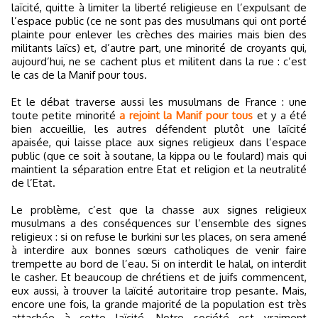
laïcité, quitte à limiter la liberté religieuse en l’expulsant de
l’espace public (ce ne sont pas des musulmans qui ont porté
plainte pour enlever les crèches des mairies mais bien des
militants laïcs) et, d’autre part, une minorité de croyants qui,
aujourd’hui, ne se cachent plus et militent dans la rue : c’est
le cas de la Manif pour tous.
Et le débat traverse aussi les musulmans de France : une
toute petite minorité
a rejoint la Manif pour tous
et y a été
bien accueillie, les autres défendent plutôt une laïcité
apaisée, qui laisse place aux signes religieux dans l’espace
public (que ce soit à soutane, la kippa ou le foulard) mais qui
maintient la séparation entre Etat et religion et la neutralité
de l’Etat.
Le problème, c’est que la chasse aux signes religieux
musulmans a des conséquences sur l’ensemble des signes
religieux : si on refuse le burkini sur les places, on sera amené
à interdire aux bonnes sœurs catholiques de venir faire
trempette au bord de l’eau. Si on interdit le halal, on interdit
le casher. Et beaucoup de chrétiens et de juifs commencent,
eux aussi, à trouver la laïcité autoritaire trop pesante. Mais,
encore une fois, la grande majorité de la population est très
attachée à cette laïcité. Notre société est vraiment