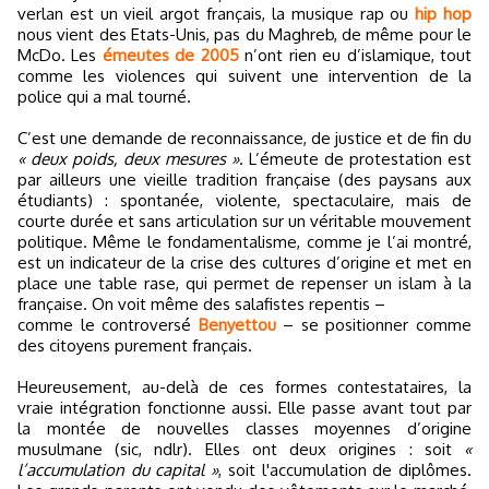
verlan est un vieil argot français, la musique rap ou
hip hop
nous vient des Etats-Unis, pas du Maghreb, de même pour le
McDo. Les
émeutes de 2005
n’ont rien eu d’islamique, tout
comme les violences qui suivent une intervention de la
police qui a mal tourné.
C’est une demande de reconnaissance, de justice et de fin du
« deux poids, deux mesures »
. L’émeute de protestation est
par ailleurs une vieille tradition française (des paysans aux
étudiants) : spontanée, violente, spectaculaire, mais de
courte durée et sans articulation sur un véritable mouvement
politique. Même le fondamentalisme, comme je l’ai montré,
est un indicateur de la crise des cultures d’origine et met en
place une table rase, qui permet de repenser un islam à la
française. On voit même des salafistes repentis –
comme le controversé
Benyettou
– se positionner comme
des citoyens purement français.
Heureusement, au-delà de ces formes contestataires, la
vraie intégration fonctionne aussi. Elle passe avant tout par
la montée de nouvelles classes moyennes d’origine
musulmane (sic, ndlr). Elles ont deux origines : soit
«
l’accumulation du capital »
, soit l'accumulation de diplômes.