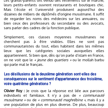
Les grands-parents ont vendu des vêtements sur le marché,
leurs petits-enfants ouvrent restaurants et boutiques chic.
Mais l’école et l’université produisent aujourd’hui des
dizaines de milliers de diplômés d'origine musulmane. Il suffit
de regarder les noms des médecins sur les annuaires, ou
bien ceux des professeurs du secondaire ou des avocats,
sans parler des cadres de la fonction publique.
Simplement, ces classes moyennes musulmanes ne
cherchent pas à être visibles. Elles ne sont pas
communautaristes du tout, elles habitent dans les mêmes
lieux que les catégories sociales auxquelles elles
appartiennent. Si bien que, dès qu’on parle d’islam en France,
on ne voit que le
« jeune des quartiers »
ou le mollah barbu
qui parle mal le français.
Les désillusions de la deuxième génération sont-elles des
conséquences sur le sentiment d'appartenance des troisième,
voire quatrième générations ?
Olivier Roy :
Je crois que la réponse est liée aux parcours
individuels et familiaux. Il n’y a pas de
« communauté
musulmane »
ou de
« communauté maghrébine »
, mais il y a
une population de plus en plus diverse. De plus, beaucoup