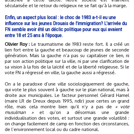
sécularisée et le retour du religieux ne se fait qu’à la marge.
Enfin, un aspect plus local : le choc de 1983 a-t-il eu une
influence sur les jeunes Drouais de l'immigration? L'arrivée du
FN semble avoir été un déclic politique pour eux qui avaient
entre 18 et 25 ans à l'époque.
Olivier Roy :
Le traumatisme de 1983 reste fort. Il a créé un
lien fort entre la gauche et beaucoup de jeunes de seconde
génération. Mais la gauche n’a pas su capitaliser ce lien, ni
par son action politique sur la ville, ni par une clarification de
sa vision à la fois de la laïcité et de la liberté religieuse. Si le
vote FN a régressé en ville, la gauche aussi a régressé.
On a le paradoxe d’une ville sociologiquement de gauche,
qui vote le plus souvent à gauche sur le plan national, mais à
droite aux municipales. Le facteur personnel Gérard Hamel
(maire LR de Dreux depuis 1995, ndlr) joue certes un grand
rôle, mais cela montre bien qu’il n’y a pas de
« vote
musulman »
et qu’on a désormais une grande
individualisation des votes, et surtout une grande volatilité :
on change facilement de camp en fonction des circonstances,
de l’environnement local ou du cadre national.