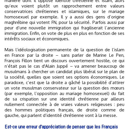
manière dont il oppose identité chrétienne et islam, alors
qu’eux voient plutôt un rapprochement entre valeurs
conservatrices chrétiennes et islamiques, sur le mariage
homosexuel par exemple. Il y a aussi des gens d’origine
maghrébine qui votent FN, pour la sécurité. Parfois aussi par
peur d’une nouvelle immigration qui fragiliserait l’ancienne
immigration. Enfin, on vote de plus en plus en fonction de ses
intérêts sociaux et économiques.
Mais l’idéologisation permanente de la question de l’islam
en France par la droite – sans parler de Marine Le Pen,
François Fillon tient un discours ouvertement hostile, ce qui
n’était pas le cas d'Alain Juppé – va amener beaucoup de
musulmans à chercher un candidat plus libéral sur le plan de
la société, quelles que soient ses options économiques. Le
paradoxe, c’est que la droite a gâché la possibilité d’attirer
un vote musulman conservateur sur la question des mœurs
(par exemple, l’opposition au mariage homosexuel) du fait
de sa crispation sur une identité chrétienne par ailleurs
nullement connectée à de vraies valeurs religieuses : peu
des hommes politiques français, de droite comme de
gauche, qui parlent d’identité chrétienne vont à la messe.
Est-ce une erreur d'appréciation de penser que les Français