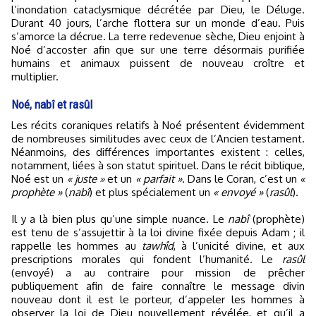
l’inondation cataclysmique décrétée par Dieu, le Déluge.
Durant 40 jours, l’arche flottera sur un monde d’eau. Puis
s’amorce la décrue. La terre redevenue sèche, Dieu enjoint à
Noé d’accoster afin que sur une terre désormais purifiée
humains et animaux puissent de nouveau croître et
multiplier.
Noé, nabî et rasûl
Les récits coraniques relatifs à Noé présentent évidemment
de nombreuses similitudes avec ceux de l’Ancien testament.
Néanmoins, des différences importantes existent : celles,
notamment, liées à son statut spirituel. Dans le récit biblique,
Noé est un
« juste »
et un
« parfait »
. Dans le Coran, c’est un
«
prophète »
(
nabî
) et plus spécialement un
« envoyé »
(
rasûl
).
Il y a là bien plus qu’une simple nuance. Le
nabî
(prophète)
est tenu de s’assujettir à la loi divine fixée depuis Adam ; il
rappelle les hommes au
tawhîd
, à l’unicité divine, et aux
prescriptions morales qui fondent l’humanité. Le
rasûl
(envoyé) a au contraire pour mission de prêcher
publiquement afin de faire connaître le message divin
nouveau dont il est le porteur, d’appeler les hommes à
observer la loi de Dieu nouvellement révélée, et qu’il a