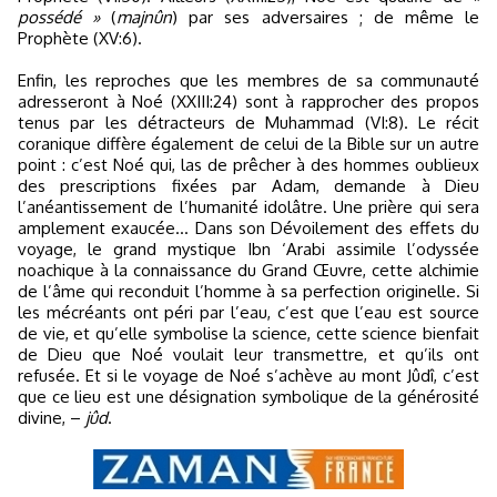
possédé »
(
majnûn
) par ses adversaires ; de même le
Prophète (XV:6).
Enfin, les reproches que les membres de sa communauté
adresseront à Noé (XXIII:24) sont à rapprocher des propos
tenus par les détracteurs de Muhammad (VI:8). Le récit
coranique diffère également de celui de la Bible sur un autre
point : c’est Noé qui, las de prêcher à des hommes oublieux
des prescriptions fixées par Adam, demande à Dieu
l’anéantissement de l’humanité idolâtre. Une prière qui sera
amplement exaucée... Dans son Dévoilement des effets du
voyage, le grand mystique Ibn ‘Arabi assimile l’odyssée
noachique à la connaissance du Grand Œuvre, cette alchimie
de l’âme qui reconduit l’homme à sa perfection originelle. Si
les mécréants ont péri par l’eau, c’est que l’eau est source
de vie, et qu’elle symbolise la science, cette science bienfait
de Dieu que Noé voulait leur transmettre, et qu’ils ont
refusée. Et si le voyage de Noé s’achève au mont Jûdî, c’est
que ce lieu est une désignation symbolique de la générosité
divine, –
jûd
.