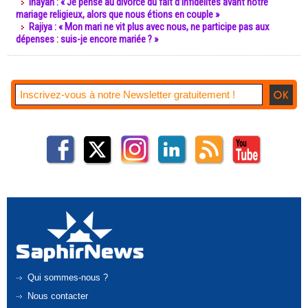
Inayah : « Je pense au divorce du fait d’infidélités avant notre
mariage religieux, alors que nous étions en couple »
Rajiya : « Mon mari ne vit plus avec nous, ne participe pas aux
dépenses : suis-je encore mariée ? »
Qui sommes-nous ?
Nous contacter