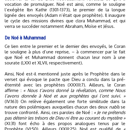
vocation de promulguer. Noé est ainsi, comme le souligne
l’exégète Ibn Kathir (1301-1373), le premier de la longue
lignée des envoyés (Adam n’était que prophète). Il inaugure
le cycle des missions divines que clora Muhammad, et qui
verra se succéder notamment Abraham, Moïse et Jésus.
De Noé à Muhammad
Ce lien entre le premier et le dernier des envoyés, le Coran
le souligne à plus d’une reprise, – à commencer par le fait
que Noé et Muhammad donnent chacun leur nom à une
sourate (LXXI et XLVII, respectivement).
Ainsi, Noé est-il mentionné juste après le Prophète dans le
verset qui évoque le pacte que Dieu a conclu dans la pré-
éternité avec les prophètes (XXXIII:7). Ailleurs, le Coran
affirme :
« Nous t’avons donné la révélation, comme Nous
l’avons donnée à Noé et aux prophètes qui l’ont suivi. »
(IV:163) On relève également une forte similitude dans la
nature des polémiques auxquelles chacun des deux
nabîs
se
trouve confronté. Ainsi, ces paroles de Noé :
« Je ne prétends
pas détenir les trésors de Dieu ni être au courant du mystère »
(XI:31) font écho à des propos analogues tenus par le
Prophète (VI:50). Ailleurs (XXIII:25), Noé est qualifié de
«