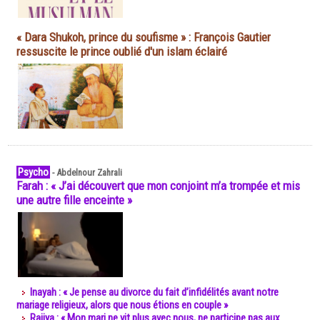
« Dara Shukoh, prince du soufisme » : François Gautier
ressuscite le prince oublié d'un islam éclairé
Psycho
-
Abdelnour Zahrali
Farah : « J’ai découvert que mon conjoint m’a trompée et mis
une autre fille enceinte »
Inayah : « Je pense au divorce du fait d’infidélités avant notre
mariage religieux, alors que nous étions en couple »
Rajiya : « Mon mari ne vit plus avec nous, ne participe pas aux