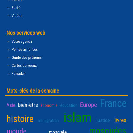
Santé
Vidéos
Nos services web
Votre agenda
Petites annonces
Guide des prénoms
Cartes de voeux
Ramadan
Mots-clés de la semaine
France
Europe
bien-être
Asie
économie
éducation
islam
histoire
livres
justice
immigration
mosquées
monde
mosquée