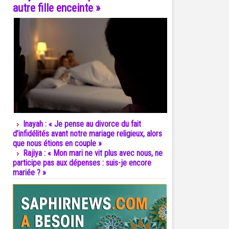
autre fille enceinte »
Inayah : « Je pense au divorce du fait
d’infidélités avant notre mariage religieux, alors
que nous étions en couple »
Rajiya : « Mon mari ne vit plus avec nous, ne
participe pas aux dépenses : suis-je encore
mariée ? »