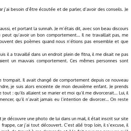
 j’ai besoin d’être écoutée et de parler, d’avoir des conseils. Je
aussi, et portant la sunnah. Je m’étais dit, avec son beau discours
ne peut qu’avoir un bon comportement... Il ne travaillait pas, me
t souvent des poèmes quand nous n’étions pas ensemble et que
s il a travaillé dans un endroit plein de fitna, il me disait ne pas
 avaient un mauvais comportement. Ces mêmes personnes sont
 me trompait. Il avait changé de comportement depuis ce nouveau
ondre, je suis alors enceinte de mon deuxième enfant. Je prends
t : qu’ils allaient se marier et moi qu’il me divorcerait... Lui, il
er, qu’il n’avait jamais eu l’intention de divorcer... On reste
je découvre une photo de lui dans un mail, il était inscrit sur site
rappe, car j’ai tout découvert. C’est allé trop loin, il s’excuse, il