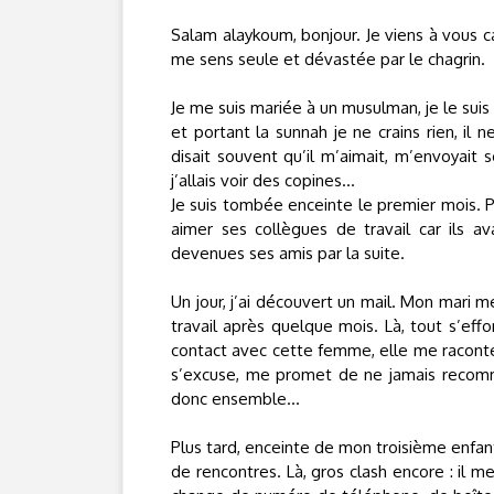
Salam alaykoum, bonjour. Je viens à vous car
me sens seule et dévastée par le chagrin.
Je me suis mariée à un musulman, je le suis 
et portant la sunnah je ne crains rien, il 
disait souvent qu’il m’aimait, m’envoyai
j’allais voir des copines...
Je suis tombée enceinte le premier mois. Pui
aimer ses collègues de travail car ils
devenues ses amis par la suite.
Un jour, j’ai découvert un mail. Mon mari
travail après quelque mois. Là, tout s’eff
contact avec cette femme, elle me raconte tou
s’excuse, me promet de ne jamais recommenc
donc ensemble...
Plus tard, enceinte de mon troisième enfant 
de rencontres. Là, gros clash encore : il me f