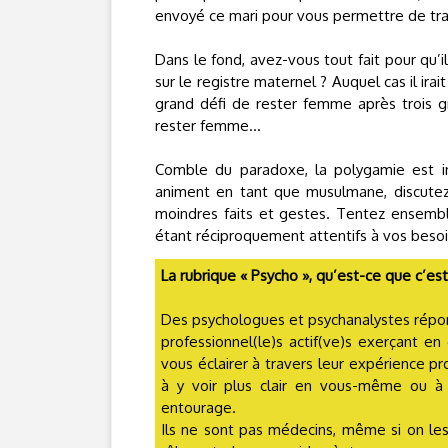
envoyé ce mari pour vous permettre de trav
Dans le fond, avez-vous tout fait pour qu’
sur le registre maternel ? Auquel cas il irai
grand défi de rester femme après trois g
rester femme…
Comble du paradoxe, la polygamie est int
animent en tant que musulmane, discutez
moindres faits et gestes. Tentez ensemble
étant réciproquement attentifs à vos besoi
La rubrique « Psycho », qu’est-ce que c’est
Des psychologues et psychanalystes répo
professionnel(le)s actif(ve)s exerçant en
vous éclairer à travers leur expérience pro
à y voir plus clair en vous-même ou 
entourage.
Ils ne sont pas médecins, même si on le