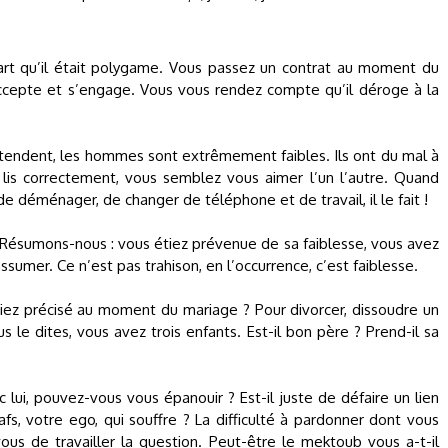
art qu’il était polygame. Vous passez un contrat au moment du
 accepte et s’engage. Vous vous rendez compte qu’il déroge à la
tendent, les hommes sont extrêmement faibles. Ils ont du mal à
us lis correctement, vous semblez vous aimer l’un l’autre. Quand
de déménager, de changer de téléphone et de travail, il le fait !
Résumons-nous : vous étiez prévenue de sa faiblesse, vous avez
assumer. Ce n’est pas trahison, en l’occurrence, c’est faiblesse.
aviez précisé au moment du mariage ? Pour divorcer, dissoudre un
ous le dites, vous avez trois enfants. Est-il bon père ? Prend-il sa
 lui, pouvez-vous vous épanouir ? Est-il juste de défaire un lien
afs, votre ego, qui souffre ? La difficulté à pardonner dont vous
 vous de travailler la question. Peut-être le mektoub vous a-t-il