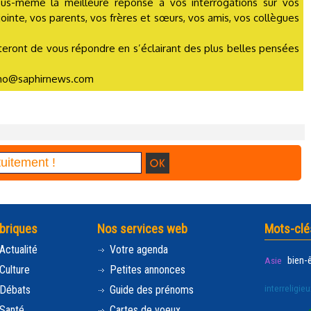
ous-même la meilleure réponse à vos interrogations sur vos
jointe, vos parents, vos frères et sœurs, vos amis, vos collègues
tenteront de vous répondre en s’éclairant des plus belles pensées
ycho@saphirnews.com
briques
Nos services web
Mots-clé
Actualité
Votre agenda
bien-
Asie
Culture
Petites annonces
interreligieu
Débats
Guide des prénoms
Santé
Cartes de voeux