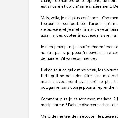
change de numéro de téléphone, de boîte ma
est sincère et qu’il m’aime sincèrement. Dep
Mais, voilà, je n’ai plus confiance... Comm
toujours sur son portable. J’ai peur qu’il
suspicieuse et je mets la mauvaise ambianc
aussi j’ai des doutes à nouveau mais je n’a
Je n’en peux plus, je souffre énormément de 
ne sais pas si je peux à nouveau faire c
demander s’il va recommencer.
Il aime tout ce qui est nouveau, les voitur
Il dit qu’il ne peut rien faire sans moi, 
mariant avec moi il avait juré ne plus l
polygamie, sans quoi je pourrai reprendre m
Comment puis-je sauver mon mariage ? J’a
manipulateur ? Dois-je divorcer sachant que j
Merci de me lire, de m’écouter. Je pleure so