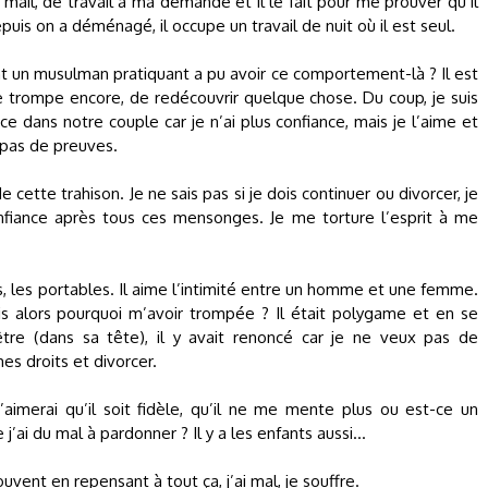
il, de travail à ma demande et il le fait pour me prouver qu’il
uis on a déménagé, il occupe un travail de nuit où il est seul.
ent un musulman pratiquant a pu avoir ce comportement-là ? Il est
 me trompe encore, de redécouvrir quelque chose. Du coup, je suis
e dans notre couple car je n’ai plus confiance, mais je l’aime et
i pas de preuves.
cette trahison. Je ne sais pas si je dois continuer ou divorcer, je
onfiance après tous ces mensonges. Je me torture l’esprit à me
es, les portables. Il aime l’intimité entre un homme et une femme.
mais alors pourquoi m’avoir trompée ? Il était polygame et en se
’être (dans sa tête), il y avait renoncé car je ne veux pas de
es droits et divorcer.
imerai qu’il soit fidèle, qu’il ne me mente plus ou est-ce un
’ai du mal à pardonner ? Il y a les enfants aussi...
uvent en repensant à tout ça, j’ai mal, je souffre.