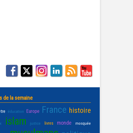
s de la semaine
France
histoire
Europe
être
éducation
islam
monde
livres
x
justice
mosquée