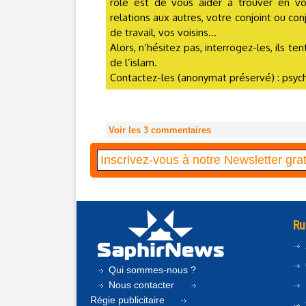
rôle est de vous aider à trouver en v
relations aux autres, votre conjoint ou con
de travail, vos voisins...
Alors, n’hésitez pas, interrogez-les, ils 
de l’islam.
Contactez-les (anonymat préservé) : ps
Voir les
3
commentaires
Ru
Qui sommes-nous ?
Nous contacter
Régie publicitaire