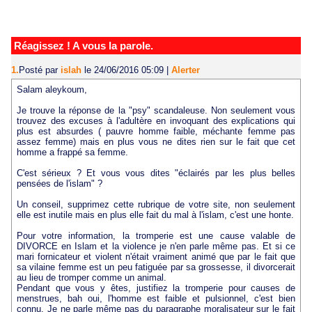
Réagissez ! A vous la parole.
1.
Posté par
islah
le 24/06/2016 05:09
|
Alerter
Salam aleykoum,
Je trouve la réponse de la "psy" scandaleuse. Non seulement vous
trouvez des excuses à l'adultère en invoquant des explications qui
plus est absurdes ( pauvre homme faible, méchante femme pas
assez femme) mais en plus vous ne dites rien sur le fait que cet
homme a frappé sa femme.
C'est sérieux ? Et vous vous dites "éclairés par les plus belles
pensées de l'islam" ?
Un conseil, supprimez cette rubrique de votre site, non seulement
elle est inutile mais en plus elle fait du mal à l'islam, c'est une honte.
Pour votre information, la tromperie est une cause valable de
DIVORCE en Islam et la violence je n'en parle même pas. Et si ce
mari fornicateur et violent n'était vraiment animé que par le fait que
sa vilaine femme est un peu fatiguée par sa grossesse, il divorcerait
au lieu de tromper comme un animal.
Pendant que vous y êtes, justifiez la tromperie pour causes de
menstrues, bah oui, l'homme est faible et pulsionnel, c'est bien
connu. Je ne parle même pas du paragraphe moralisateur sur le fait