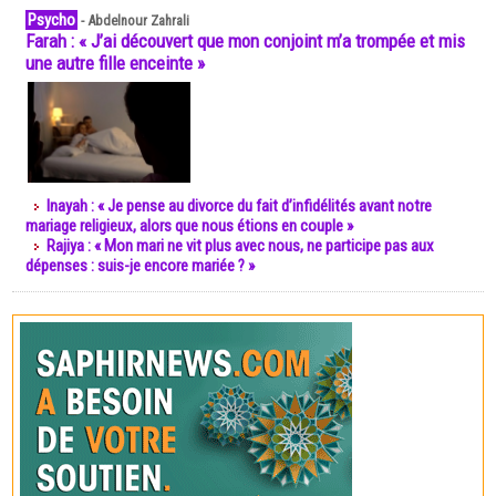
Psycho
-
Abdelnour Zahrali
Farah : « J’ai découvert que mon conjoint m’a trompée et mis
une autre fille enceinte »
Inayah : « Je pense au divorce du fait d’infidélités avant notre
mariage religieux, alors que nous étions en couple »
Rajiya : « Mon mari ne vit plus avec nous, ne participe pas aux
dépenses : suis-je encore mariée ? »