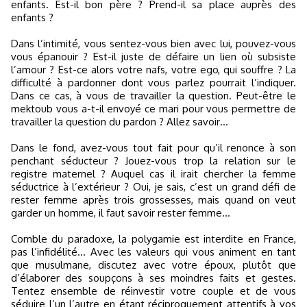
enfants. Est-il bon père ? Prend-il sa place auprès des
enfants ?
Dans l’intimité, vous sentez-vous bien avec lui, pouvez-vous
vous épanouir ? Est-il juste de défaire un lien où subsiste
l’amour ? Est-ce alors votre nafs, votre ego, qui souffre ? La
difficulté à pardonner dont vous parlez pourrait l’indiquer.
Dans ce cas, à vous de travailler la question. Peut-être le
mektoub vous a-t-il envoyé ce mari pour vous permettre de
travailler la question du pardon ? Allez savoir…
Dans le fond, avez-vous tout fait pour qu’il renonce à son
penchant séducteur ? Jouez-vous trop la relation sur le
registre maternel ? Auquel cas il irait chercher la femme
séductrice à l’extérieur ? Oui, je sais, c’est un grand défi de
rester femme après trois grossesses, mais quand on veut
garder un homme, il faut savoir rester femme…
Comble du paradoxe, la polygamie est interdite en France,
pas l’infidélité… Avec les valeurs qui vous animent en tant
que musulmane, discutez avec votre époux, plutôt que
d’élaborer des soupçons à ses moindres faits et gestes.
Tentez ensemble de réinvestir votre couple et de vous
séduire l’un l’autre en étant réciproquement attentifs à vos