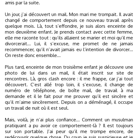
amis par la suite.
Un jour, j’ai découvert un mail. Mon mari me trompait. Il avait
changé de comportement depuis ce nouveau travail après
quelque mois. Là, tout s’effondre, je suis alors enceinte de
mon deuxième enfant. Je prends contact avec cette femme,
elle me raconte tout : qu’ils allaient se marier et moi qu’il me
divorcerait... Lui, il s’excuse, me promet de ne jamais
recommencer, qu’il n’avait jamais eu l’intention de divorcer...
On reste donc ensemble...
Plus tard, enceinte de mon troisième enfant je découvre une
photo de lui dans un mail, il était inscrit sur site de
rencontres. Là, gros clash encore : il me frappe, car j’ai tout
découvert. C’est allé trop loin, il s’excuse, il change de
numéro de téléphone, de boîte mail, de travail à ma
demande et il le fait pour me prouver qu’il est sincère et
qu’il m’aime sincèrement. Depuis on a déménagé, il occupe
un travail de nuit où il est seul.
Mais, voilà, je n’ai plus confiance... Comment un musulman
pratiquant a pu avoir ce comportement-là ? Il est toujours
sur son portable. J’ai peur qu’il me trompe encore, de
redécouvrir quelque chose. Du coup, je suis suspicieuse et je