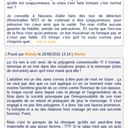
qu'elle est soupçonneuse, la soeur s'est faite tromper, c'est normal
non ?
Je conseille â Nassera d'aller faire des test de détection
d'éventuelles MST et de continuer ä être soupçonneuse, pour
préserver ton coeur ainsi que ta santé. Ton mari n'offre aucune
garantie de fiabilité, prends tes précautions. Et sache que l'excuse
de la fitna n'est qu'un prétexte, un bon musulman ne fornique pas et
il.n'est pas faible. S'il trompz c'est qu'il l'a voulu comme pour
n'importe quel...
Lire la suite
2.
Posté par
Wahdy
le 25/06/2016 13:14
|
Alerter
ça n'a rien à voir avec de la polygamie consensuelle !!! il trompe,
retrompe et se met dans des situations propre à la retromper (sites
de rencontre) alors qu'il n'est marié qu'à elle !
L'adultère est un des rares crimes à être puni de mort en Islam : ça
ne veut pas dire que ce soit appliqué ici en ce moment mais cela
montre l'extrême gravité de ce crime contre l'honneur de son épouse,
le risque social dans lequel cela la plonge et l'augmentation de la
fitna dans la société provoquée par l'irresponsabilité de son mari
incapable de se retenir et pratiquant de plus le mensonge. Il s'est
engagé à ne pas être polygame, il a donc fait une fausse promesse,
l'a trompée et a eu des relations hors mariage (et non une seconde
femme). Point.
Mais c'est le pompon de lui rétorquer qu'elle est peut-être trop
maternelle et pas assez femme...???! Si le talaq n'est pas un acte