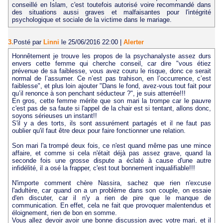
conseillé en Islam, c'est toutefois autorisé voire recommandé dans
des situations aussi graves et malfaisantes pour l'intégrité
psychologique et sociale de la victime dans le mariage.
3.
Posté par
Linni
le 25/06/2016 22:00
|
Alerter
Honnêtement je trouve les propos de la psychanalyste assez durs
envers cette femme qui cherche conseil, car dire "vous étiez
prévenue de sa faiblesse, vous avez couru le risque, donc ce serait
normal de l’assumer. Ce n’est pas trahison, en l’occurrence, c’est
faiblesse", et plus loin ajouter "Dans le fond, avez-vous tout fait pour
qu’il renonce à son penchant séducteur ?", je suis atterrée!!!
En gros, cette femme mérite que son mari la trompe car le pauvre
c'est pas de sa faute si l'appel de la chair est si tentant, allons donc,
soyons sérieuses un instant!!
S'il y a des torts, ils sont assurément partagés et il ne faut pas
oublier qu'il faut être deux pour faire fonctionner une relation.
Son mari l'a trompé deux fois, ce n'est quand même pas une mince
affaire, et comme si cela n'était déjà pas assez grave, quand la
seconde fois une grosse dispute a éclaté à cause d'une autre
infidélité, il a osé la frapper, c'est tout bonnement inqualifiable!!!
N'importe comment chère Nassira, sachez que rien n'excuse
l'adultère, car quand on a un problème dans son couple, on essaie
d'en discuter, car il n'y a rien de pire que le manque de
communication. En effet, cela ne fait que provoquer malentendus et
éloignement, rien de bon en somme.
Vous allez devoir avoir une bonne discussion avec votre mari, et il