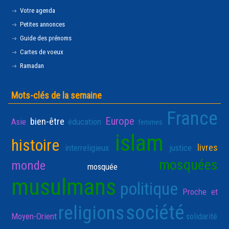
Votre agenda
Petites annonces
Guide des prénoms
Cartes de voeux
Ramadan
Mots-clés de la semaine
France
Europe
bien-être
Asie
éducation
femmes
islam
histoire
livres
interreligieux
justice
mosquées
monde
mosquée
musulmans
politique
Proche et
société
religions
Moyen-Orient
solidarité