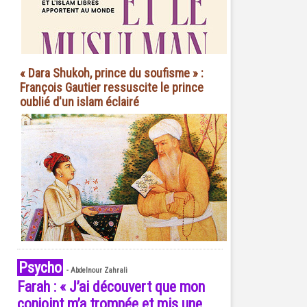
« Dara Shukoh, prince du soufisme » :
François Gautier ressuscite le prince
oublié d'un islam éclairé
Psycho
-
Abdelnour Zahrali
Farah : « J’ai découvert que mon
conjoint m’a trompée et mis une