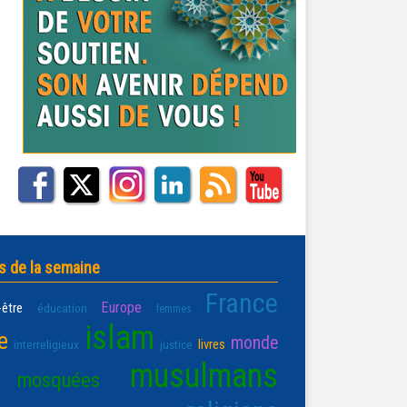
s de la semaine
France
Europe
-être
éducation
femmes
islam
e
monde
livres
interreligieux
justice
musulmans
mosquées