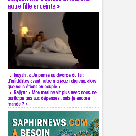
autre fille enceinte »
Inayah : « Je pense au divorce du fait
d’infidélités avant notre mariage religieux, alors
que nous étions en couple »
Rajiya : « Mon mari ne vit plus avec nous, ne
participe pas aux dépenses : suis-je encore
mariée ? »