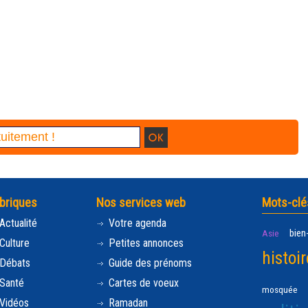
briques
Nos services web
Mots-clé
Actualité
Votre agenda
bien
Asie
Culture
Petites annonces
histoir
Débats
Guide des prénoms
Santé
Cartes de voeux
mosquée
Vidéos
Ramadan