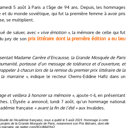
amedi 5 août à Paris a l'âge de 94 ans. Depuis, les hommages
ie et du monde soviétique, qui fut la première femme à avoir pris
e, se multiplient.
ué de saluer, avec
« vive émotion »
, la mémoire de celle qui fut
prix littéraire dont la première édition a eu lieu
u jury de son
présentait Madame Carrère d’Encausse, la Grande Mosquée de Paris
humanité, porteuse d’un message de tolérance et d’ouverture, et
 rappeler à chacun lors de la remise du premier prix littéraire de la
 la marraine »
, indique le recteur Chems-Eddine Hafiz dans un
age et veillera à honorer sa mémoire »
, ajoute-t-il, en présentant
ches. L’Élysée a annoncé, lundi 7 août, qu’un hommage national
Académie française
« avant la fin de l’été »
aux Invalides.
tuelle de l’Académie française, nous a quitté le 5 août 2023. Hommage à cette
 projets de la Grande Mosquée de Paris, notamment son Prix littéraire, dont elle
la marraine.
pic.twitter.com/9OclMq0YoO