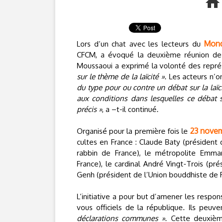
Mond
Lors d’un chat avec les lecteurs du
CFCM, a évoqué la deuxième réunion de 
Moussaoui a exprimé la volonté des repré
sur le thème de la laïcité »
. Les acteurs n’o
du type pour ou contre un débat sur la laï
aux conditions dans lesquelles ce débat 
précis »
, a –t-il continué.
23 nove
Organisé pour la première fois le
cultes en France : Claude Baty (président 
rabbin de France), le métropolite Emm
France), le cardinal André Vingt-Trois (p
Genh (président de l’Union bouddhiste de
L’initiative a pour but d’amener les respo
vous officiels de la république. Ils peu
déclarations communes »
. Cette deuxièm