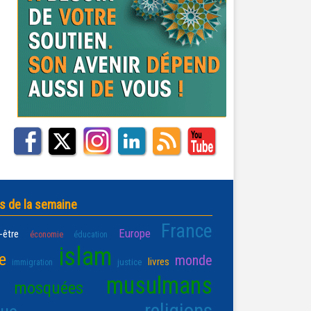
s de la semaine
France
Europe
-être
économie
éducation
islam
e
monde
livres
justice
immigration
musulmans
mosquées