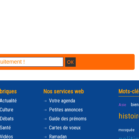
briques
Nos services web
Mots-clé
Actualité
Votre agenda
bien
Asie
Culture
Petites annonces
histoir
Débats
Guide des prénoms
Santé
Cartes de voeux
mosquée
Vidéos
Ramadan