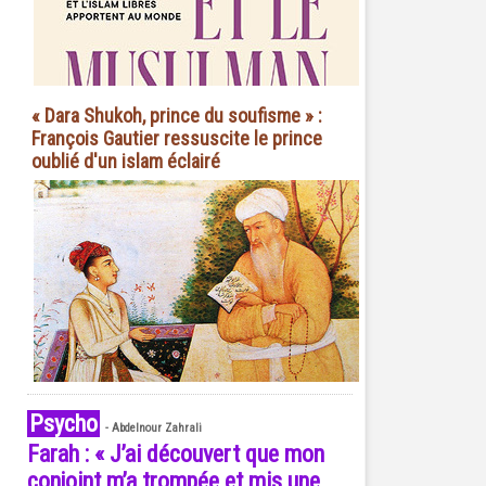
« Dara Shukoh, prince du soufisme » :
François Gautier ressuscite le prince
oublié d'un islam éclairé
Psycho
-
Abdelnour Zahrali
Farah : « J’ai découvert que mon
conjoint m’a trompée et mis une