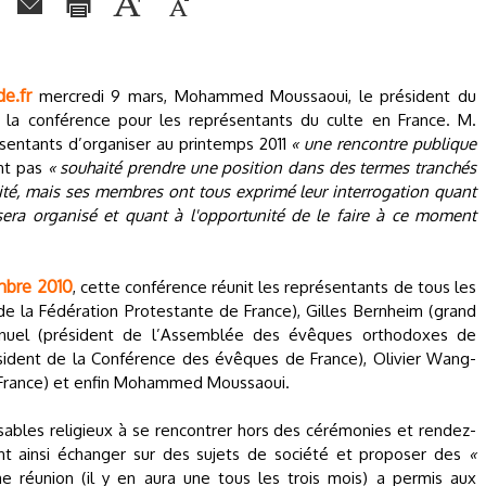
e.fr
mercredi 9 mars, Mohammed Moussaoui, le président du
la conférence pour les représentants du culte en France. M.
sentants d’organiser au printemps 2011
« une rencontre publique
nt pas
« souhaité prendre une position dans des termes tranchés
cité, mais ses membres ont tous exprimé leur interrogation quant
sera organisé et quant à l'opportunité de le faire à ce moment
mbre 2010
, cette conférence réunit les représentants de tous les
de la Fédération Protestante de France), Gilles Bernheim (grand
anuel (président de l’Assemblée des évêques orthodoxes de
résident de la Conférence des évêques de France), Olivier Wang-
 France) et enfin Mohammed Moussaoui.
nsables religieux à se rencontrer hors des cérémonies et rendez-
vent ainsi échanger sur des sujets de société et proposer des
«
e réunion (il y en aura une tous les trois mois) a permis aux