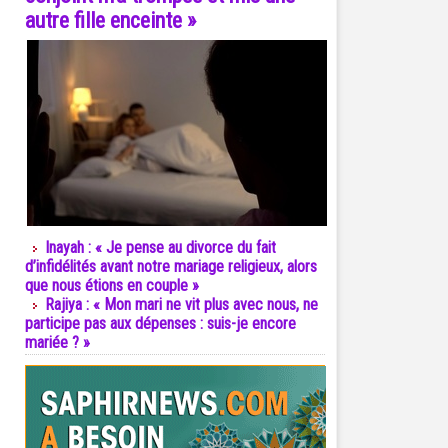
autre fille enceinte »
Inayah : « Je pense au divorce du fait
d’infidélités avant notre mariage religieux, alors
que nous étions en couple »
Rajiya : « Mon mari ne vit plus avec nous, ne
participe pas aux dépenses : suis-je encore
mariée ? »