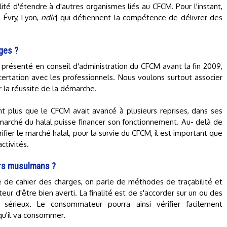
lité d'étendre à d'autres organismes liés au CFCM. Pour l'instant,
 Évry, Lyon,
ndlr
] qui détiennent la compétence de délivrer des
ges ?
a présenté en conseil d'administration du CFCM avant la fin 2009,
ertation avec les professionnels. Nous voulons surtout associer
r la réussite de la démarche.
tant plus que le CFCM avait avancé à plusieurs reprises, dans ses
marché du halal puisse financer son fonctionnement. Au- delà de
ier le marché halal, pour la survie du CFCM, il est important que
ctivités.
rs musulmans ?
e de cahier des charges, on parle de méthodes de traçabilité et
r d'être bien averti. La finalité est de s'accorder sur un ou des
r sérieux. Le consommateur pourra ainsi vérifier facilement
 qu'il va consommer.