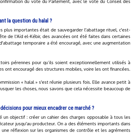
onfirmation du vote du Parlement, avec le vote du Conseil des
t la question du halal ?
 plus importantes était de sauvegarder l'abattage rituel, c'est-
ête de l'Aïd el-Kébir, des avancées ont été faites dans certaines
s d'abattage temporaire a été encouragé, avec une augmentation
attoirs pérennes pour qu’ils soient exceptionnellement utilisés à
s ont encouragé des structures mobiles, voire les ont financées.
ission « halal » s'est réunie plusieurs fois. Elle avance petit à
brusquer les choses, nous savons que cela nécessite beaucoup de
es décisions pour mieux encadrer ce marché ?
xé un objectif : créer un cahier des charges opposable à tous les
rificateur jusqu'au producteur. On a des éléments importants dans
si une réflexion sur les organismes de contrôle et les agréments