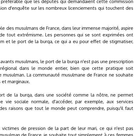
été préférable que les députés qui demandaient cette commission
on d'enquête sur les nombreux licenciements qui touchent des
emble des musulmans de France, dans leur immense majorité, aspire
oin de tout extrémisme. Les personnes qui se sont exprimées ont
 et le port de la burqa, ce qui a eu pour effet de stigmatiser,
savants musulmans, le port de la burqa n'est pas une prescription
régional dans le monde entier, bien que cette pratique soit
de musulman. La communauté musulmane de France ne souhaite
s et marginaux.
ort de la burqa, dans une société comme la nôtre, ne permet
vie sociale normale, d'accéder, par exemple, aux services
ur des raisons que tout le monde peut comprendre, puisqu'il faut
ctimes de pression de la part de leur mari, ce qui n'est pas
e musulman de France, je souhaite tout simplement à ces femmes