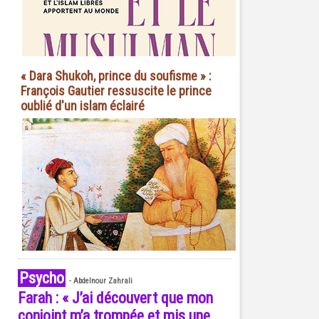
« Dara Shukoh, prince du soufisme » :
François Gautier ressuscite le prince
oublié d'un islam éclairé
Psycho
-
Abdelnour Zahrali
Farah : « J’ai découvert que mon
conjoint m’a trompée et mis une