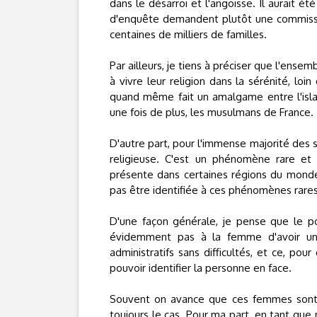
dans le désarroi et l'angoisse. Il aurait 
d'enquête demandent plutôt une commissi
centaines de milliers de familles.
Par ailleurs, je tiens à préciser que l'ens
à vivre leur religion dans la sérénité, l
quand même fait un amalgame entre l'islam
une fois de plus, les musulmans de France.
D'autre part, pour l'immense majorité des 
religieuse. C'est un phénomène rare et 
présente dans certaines régions du mon
pas être identifiée à ces phénomènes rare
D'une façon générale, je pense que le p
évidemment pas à la femme d'avoir une 
administratifs sans difficultés, et ce, po
pouvoir identifier la personne en face.
Souvent on avance que ces femmes sont vi
toujours le cas. Pour ma part, en tant qu