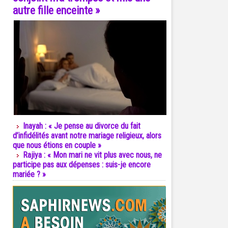
autre fille enceinte »
Inayah : « Je pense au divorce du fait
d’infidélités avant notre mariage religieux, alors
que nous étions en couple »
Rajiya : « Mon mari ne vit plus avec nous, ne
participe pas aux dépenses : suis-je encore
mariée ? »