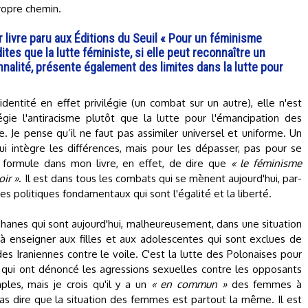
ropre chemin.
r livre paru aux Éditions du Seuil « Pour un féminisme
ites que la lutte féministe, si elle peut reconnaître un
nnalité, présente également des limites dans la lutte pour
l'identité en effet privilégie (un combat sur un autre), elle n'est
légie l'antiracisme plutôt que la lutte pour l'émancipation des
e. Je pense qu’il ne faut pas assimiler universel et uniforme. Un
ui intègre les différences, mais pour les dépasser, pas pour se
une formule dans mon livre, en effet, de dire que
« le féminisme
oir »
. Il est dans tous les combats qui se mènent aujourd'hui, par-
es politiques fondamentaux qui sont l'égalité et la liberté.
Afghanes qui sont aujourd'hui, malheureusement, dans une situation
 enseigner aux filles et aux adolescentes qui sont exclues de
es Iraniennes contre le voile. C'est la lutte des Polonaises pour
s qui ont dénoncé les agressions sexuelles contre les opposants
mples, mais je crois qu'il y a un
« en commun »
des femmes à
s dire que la situation des femmes est partout la même. Il est