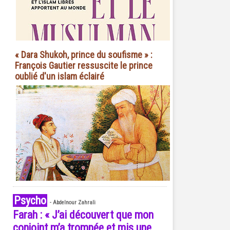
« Dara Shukoh, prince du soufisme » :
François Gautier ressuscite le prince
oublié d'un islam éclairé
Psycho
-
Abdelnour Zahrali
Farah : « J’ai découvert que mon
conjoint m’a trompée et mis une