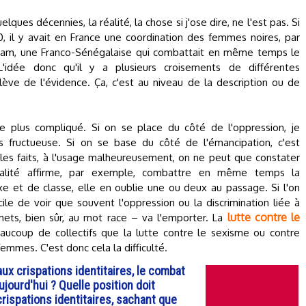
ques décennies, la réalité, la chose si j'ose dire, ne l'est pas. Si
, il y avait en France une coordination des femmes noires, par
am, une Franco-Sénégalaise qui combattait en même temps le
 L'idée donc qu'il y a plusieurs croisements de différentes
lève de l'évidence. Ça, c'est au niveau de la description ou de
e plus compliqué. Si on se place du côté de l'oppression, je
rès fructueuse. Si on se base du côté de l'émancipation, c'est
es faits, à l'usage malheureusement, on ne peut que constater
nnalité affirme, par exemple, combattre en même temps la
exe et de classe, elle en oublie une ou deux au passage. Si l'on
cile de voir que souvent l'oppression ou la discrimination liée à
lutte contre le
emets, bien sûr, au mot race – va l'emporter. La
ucoup de collectifs que la lutte contre le sexisme ou contre
emmes. C'est donc cela la difficulté.
ux crispations identitaires, le combat
jourd'hui ? Quelle position doit
rispations identitaires, sachant que