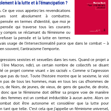
lement à la lutte et à l'émancipation ?
n. Ce que vous appelez les revendications
tiques sont absolument à combattre.
pensée en termes d'identité, que moi je
ensée qui traverse tous les courants
, y compris se réclamant du féminisme ou
t refuser la pensée et la lutte en termes
uvais usage de l'intersectionnalité parce que dans le combat – à
ien souvent, l'antiracisme l'emporte.
agressions sexistes et sexuelles dans les rues. Quand ce projet a
’ère Macron, ndlr), un certain nombre de collectifs se disant
fié ce projet comme visant
« les racisés »
. Comme si l'agression
s que pas du tout. Toute l'histoire montre que le sexisme, le viol
 non pas de tous les hommes, mais en tous les cas d'hommes de
cs, de Noirs, de jeunes, de vieux, de gens de gauche, de droite,
 donc que le féminisme doit définir sa propre voie de manière
des femmes est un combat irréductible à aucun autre. Alors on
e combat doit être autonome et considérer que la lutte pour
 tant que telle. C'est cela que j'appelle un féminisme universel,