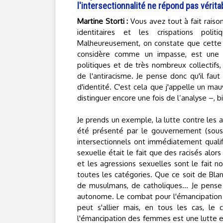
l'intersectionnalité ne répond pas véritab
Martine Storti :
Vous avez tout à fait raiso
identitaires et les crispations poli
Malheureusement, on constate que cette 
considère comme un impasse, est une p
politiques et de très nombreux collectifs
de l'antiracisme. Je pense donc qu'il fau
d'identité. C'est cela que j'appelle un ma
distinguer encore une fois de l’analyse –, b
Je prends un exemple, la lutte contre les 
été présenté par le gouvernement (sous l
intersectionnels ont immédiatement quali
sexuelle était le fait que des racisés alor
et les agressions sexuelles sont le fait
toutes les catégories. Que ce soit de Blan
de musulmans, de catholiques... Je pense
autonome. Le combat pour l'émancipation 
peut s'allier mais, en tous les cas, l
l'émancipation des femmes est une lutte en