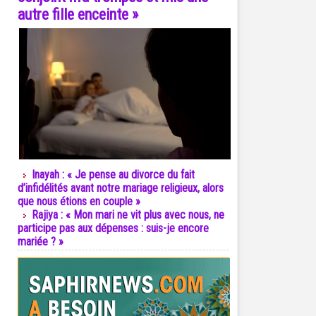
autre fille enceinte »
Inayah : « Je pense au divorce du fait
d’infidélités avant notre mariage religieux, alors
que nous étions en couple »
Rajiya : « Mon mari ne vit plus avec nous, ne
participe pas aux dépenses : suis-je encore
mariée ? »