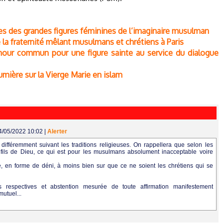
aces des grandes figures féminines de l’imaginaire musulman
la fraternité mêlant musulmans et chrétiens à Paris
’amour commun pour une figure sainte au service du dialogue
lumière sur la Vierge Marie en islam
24/05/2022 10:02
|
Alerter
différemment suivant les traditions religieuses. On rappellera que selon les
é fils de Dieu, ce qui est pour les musulmans absolument inacceptable voire
le, en forme de déni, à moins bien sur que ce ne soient les chrétiens qui se
s respectives et abstention mesurée de toute affirmation manifestement
mutuel...