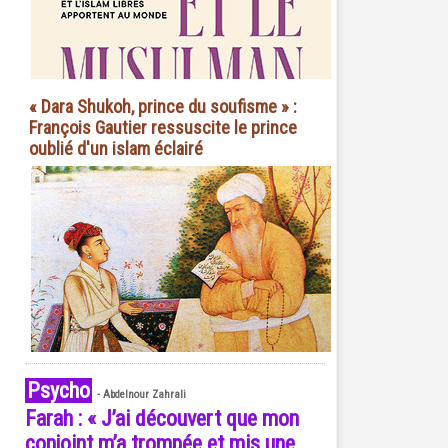
« Dara Shukoh, prince du soufisme » :
François Gautier ressuscite le prince
oublié d'un islam éclairé
Psycho
-
Abdelnour Zahrali
Farah : « J’ai découvert que mon
conjoint m’a trompée et mis une