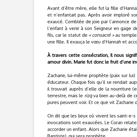
Avant d’être mère, elle fut la fille d’Hann
et n’enfantait pas. Après avoir imploré so
exaucé. Comblée de joie par l’annonce de 
l’enfant à venir à son Seigneur en gage d
fils, car le statut de
« consacré »
au temple 
une fille. Il exauça le vœu d’Hannah et acc
À travers cette consécration, Il nous sign
amour divin. Marie fut donc le fruit d’une i
Zacharie, lui-même prophète (paix sur lui) 
éducateur. Chaque fois qu’il se rendait aup
il trouvait auprès d’elle de la nourriture 
terrestre, mais le
rizq
va bien au-delà de ce
pures peuvent voir. Et ce que vit Zacharie
On dit que les lieux où vivent les saint-e-s
invocations sont exaucées. Le Coran relate q
accorder un enfant. Alors que Zacharie était
Baptiste), qui sera prophète.