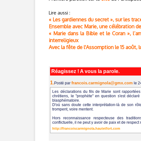
Lire aussi :
« Les gardiennes du secret », sur les tr
Ensemble avec Marie, une célébration de 
« Marie dans la Bible et le Coran », l
interreligieux
Avec la fête de l'Assomption le 15 août, 
Réagissez ! A vous la parole.
1.
francois.carmignola@gmx.com
Posté par
le 
Les déclarations du fils de Marie sont rapportées 
chrétiens, le "prophète" en question s'est déclar
blasphématoire.
D'où sans doute cette interprétation-là de son rô
trompent, voire mentent.
Hors reconnaissance respecteuse des tradition
conflictuelle, il ne peut y avoir de paix et de respect 
http://francoiscarmignola.hautetfort.com