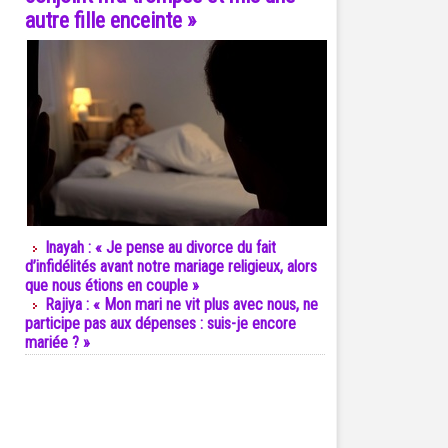
autre fille enceinte »
Inayah : « Je pense au divorce du fait
d’infidélités avant notre mariage religieux, alors
que nous étions en couple »
Rajiya : « Mon mari ne vit plus avec nous, ne
participe pas aux dépenses : suis-je encore
mariée ? »