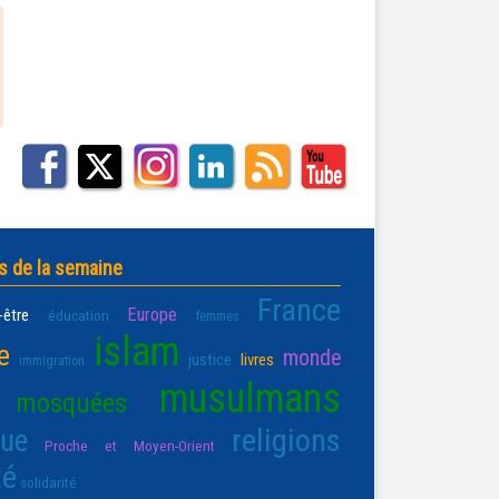
s de la semaine
France
Europe
-être
éducation
femmes
islam
e
monde
justice
livres
immigration
musulmans
mosquées
religions
que
Proche et Moyen-Orient
té
solidarité