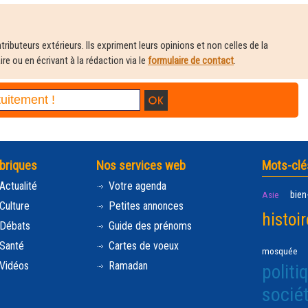
ributeurs extérieurs. Ils expriment leurs opinions et non celles de la
e ou en écrivant à la rédaction via le
formulaire de contact
.
briques
Nos services web
Mots-clé
Actualité
Votre agenda
bien
Asie
Culture
Petites annonces
histoir
Débats
Guide des prénoms
Santé
Cartes de voeux
mosquée
Vidéos
Ramadan
politi
socié