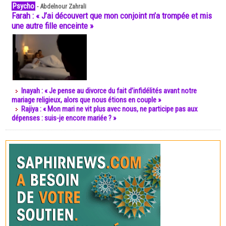
Psycho
-
Abdelnour Zahrali
Farah : « J’ai découvert que mon conjoint m’a trompée et mis
une autre fille enceinte »
Inayah : « Je pense au divorce du fait d’infidélités avant notre
mariage religieux, alors que nous étions en couple »
Rajiya : « Mon mari ne vit plus avec nous, ne participe pas aux
dépenses : suis-je encore mariée ? »