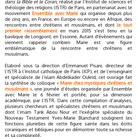
dans la Bible et le Coran
, réalisé par l’Institut de sciences et
théologie des religions (ISTR) de Paris, en partenariat avec le
mouvement
Ensemble avec Marie
qui organise depuis plus
de cinq ans, en France, en Europe ou encore en Afrique, des
rencontres entre chrétiens et musulmans, et dont
le tout
premier rassemblement
en mars 2015 s'est tenu en la
basilique de Longpont, en Essonne. Autant d'évènements qui
viennent rappeler combien Marie est une figure
emblématique de la rencontre entre chrétiens et
musulmans.
Elaboré sous la direction d‘Emmanuel Pisani, directeur de
l’ISTR à l’Institut catholique de Paris (ICP), et de l’enseignant
et spécialiste de l’islam Abdelkader Oukrid, cet ouvrage fait
la synthèse du colloque
« Marie chez mystiques chrétiens et
musulmans »
, une journée d’études organisée par Ensemble
avec Marie le 6 février et portée, pour sa dimension
académique, par l’ISTR. Dans cette compilation d’analyses,
plusieurs chercheurs et spécialistes chrétiens et musulmans
dont l’imam Tarik Abou Nour et l'exégète spécialiste du
Nouveau Testament Yves-Marie Blanchard soulignent les
fonctions plurielles de cette figure sainte dans les écrits
coraniques et bibliques pour en démontrer toute sa richesse
et sa complexité.