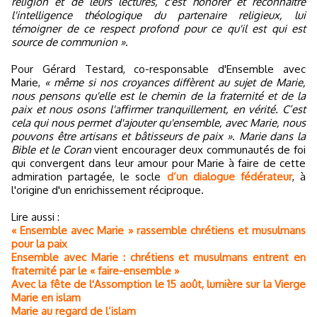
religion et de leurs lectures, c'est honorer et reconnaître
l'intelligence théologique du partenaire religieux, lui
témoigner de ce respect profond pour ce qu'il est qui est
source de communion »
.
Pour Gérard Testard, co-responsable d'Ensemble avec
Marie,
« même si nos croyances diffèrent au sujet de Marie,
nous pensons qu'elle est le chemin de la fraternité et de la
paix et nous osons l'affirmer tranquillement, en vérité. C’est
cela qui nous permet d'ajouter qu'ensemble, avec Marie, nous
pouvons être artisans et bâtisseurs de paix »
.
Marie dans la
Bible et le Coran
vient encourager deux communautés de foi
qui convergent dans leur amour pour Marie à faire de cette
admiration partagée, le socle
d’un dialogue fédérateur
, à
l'origine d'un enrichissement réciproque.
Lire aussi :
« Ensemble avec Marie » rassemble chrétiens et musulmans
pour la paix
Ensemble avec Marie : chrétiens et musulmans entrent en
fraternité par le « faire-ensemble »
Avec la fête de l'Assomption le 15 août, lumière sur la Vierge
Marie en islam
Marie au regard de l’islam